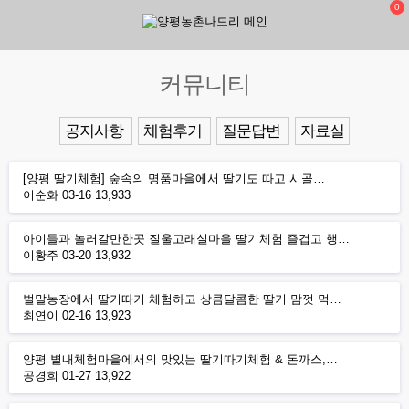
0
커뮤니티
공지사항
체험후기
질문답변
자료실
[양평 딸기체험] 숲속의 명품마을에서 딸기도 따고 시골…
이순화
03-16
13,933
아이들과 놀러갈만한곳 질울고래실마을 딸기체험 즐겁고 행…
이황주
03-20
13,932
벌말농장에서 딸기따기 체험하고 상큼달콤한 딸기 맘껏 먹…
최연이
02-16
13,923
양평 별내체험마을에서의 맛있는 딸기따기체험 & 돈까스,…
공경희
01-27
13,922