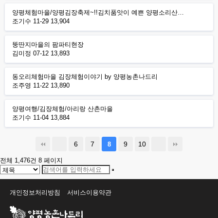
양평체험마을/양평김장축제~!!김치품앗이 예쁜 양평소리산…
조기수
11-29
13,904
뚱딴지마을의 팜파티현장
김미정
07-12
13,893
동오리체험마을 김장체험이야기 by 양평농촌나드리
조주영
11-22
13,890
양평여행/김장체험/아리랑 산촌마을
조기수
11-04
13,884
6
7
9
10
8
전체 1,476건
8 페이지
개인정보처리방침
서비스이용약관