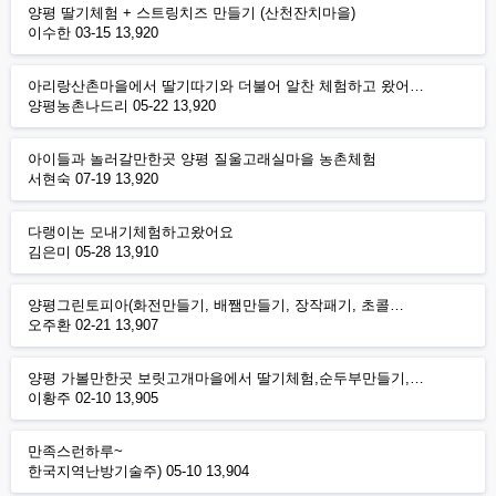
양평 딸기체험 + 스트링치즈 만들기 (산천잔치마을)
이수한
03-15
13,920
아리랑산촌마을에서 딸기따기와 더불어 알찬 체험하고 왔어…
양평농촌나드리
05-22
13,920
아이들과 놀러갈만한곳 양평 질울고래실마을 농촌체험
서현숙
07-19
13,920
다랭이논 모내기체험하고왔어요
김은미
05-28
13,910
양평그린토피아(화전만들기, 배쨈만들기, 장작패기, 초콜…
오주환
02-21
13,907
양평 가볼만한곳 보릿고개마을에서 딸기체험,순두부만들기,…
이황주
02-10
13,905
만족스런하루~
한국지역난방기술주)
05-10
13,904