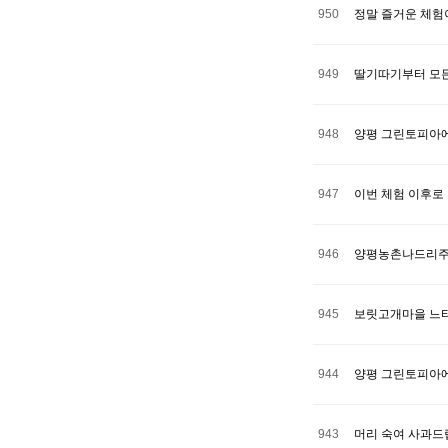
950
정말 즐거운 체험
949
딸기따기부터 모든
948
양평 그린토피아에
947
이번 체험 이후로
946
양평농촌나드리주
945
보릿고개마을 느
944
양평 그린토피아에
943
머리 숙여 사과드