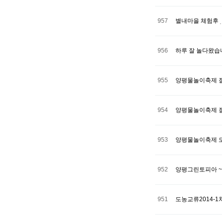
957
별내마을 체험후
956
하루 잘 놀다왔습
955
양평물놀이축제 
954
양평물놀이축제 
953
양평물놀이축제 
952
양평그린토피아 ~
951
도농교류2014-