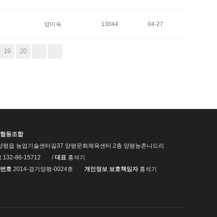
양미숙
13044
04-27
19
20
협동조합
양평읍 농업기술센터길37 양평문화체육센터 2층 양평농촌나드리
호
132-86-15712
/
대표
홍석기
번호
2014-경기양평-0024호
개인정보 보호책임자
홍석기