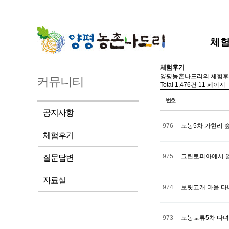
체
체험후기
양평농촌나드리의 체험후
커뮤니티
Total 1,476건
11 페이지
번호
공지사항
976
도농5차 가현리 
체험후기
975
그린토피아에서 
질문답변
자료실
974
보릿고개 마을 다
973
도농교류5차 다