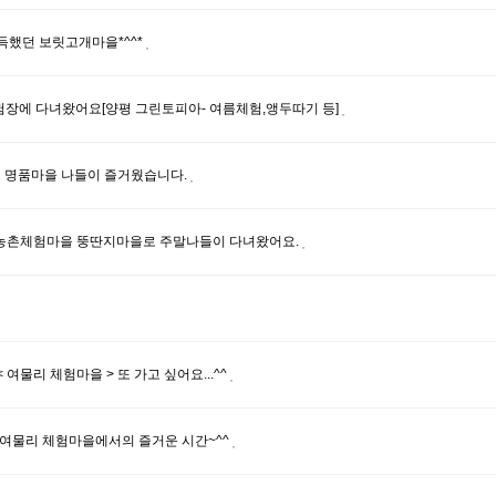
득했던 보릿고개마을*^^*
장에 다녀왔어요[양평 그린토피아- 여름체험,앵두따기 등]
의 명품마을 나들이 즐거웠습니다.
농촌체험마을 뚱딴지마을로 주말나들이 다녀왔어요.
 여물리 체험마을 > 또 가고 싶어요...^^
 여물리 체험마을에서의 즐거운 시간~^^