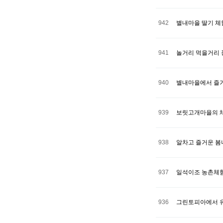
942
별내마을 딸기 체
941
놀거리 먹을거리 
940
별내마을에서 즐거
939
보릿고개마을의 
938
알차고 즐거운 봄
937
일석이조 농촌체험
936
그린토피아에서 