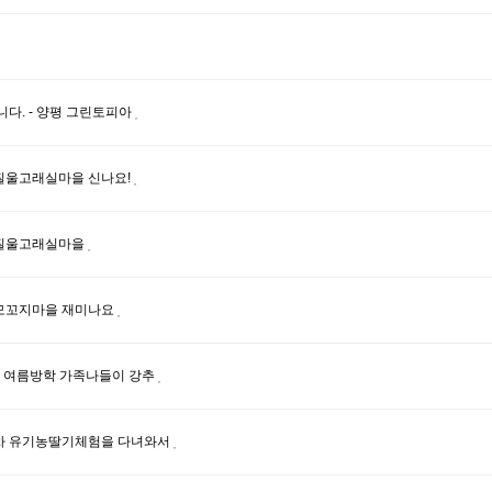
니다. - 양평 그린토피아
질울고래실마을 신나요!
질울고래실마을
모꼬지마을 재미나요
 여름방학 가족나들이 강추
1차 유기농딸기체험을 다녀와서