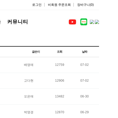
로그인
비회원 주문조회
장바구니(0)
을
커뮤니티
글쓴이
조회
날짜
배영애
12759
07-02
고다현
12906
07-02
오은애
13482
06-30
박영경
12870
06-29