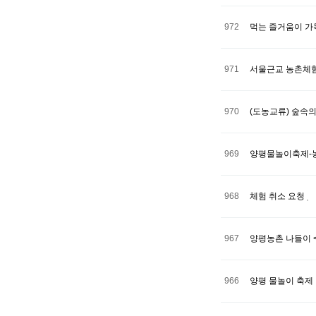
972
먹는 즐거움이 가
971
서울근교 농촌체험
970
(도농교류) 숲속
969
양평물놀이축제-
968
체험 취소 요청
967
양평농촌 나들이 <
966
양평 물놀이 축제