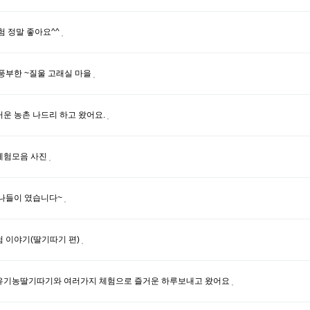
험 정말 좋아요^^
풍부한 ~질울 고래실 마을
운 농촌 나드리 하고 왔어요.
체험모음 사진
나들이 였습니다~
 이야기(딸기따기 편)
유기농딸기따기와 여러가지 체험으로 즐거운 하루보내고 왔어요