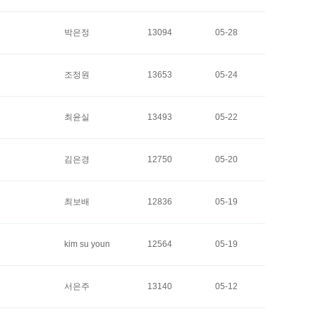
박은정
13094
05-28
조정원
13653
05-24
최윤실
13493
05-22
김은경
12750
05-20
최보배
12836
05-19
kim su youn
12564
05-19
서은주
13140
05-12