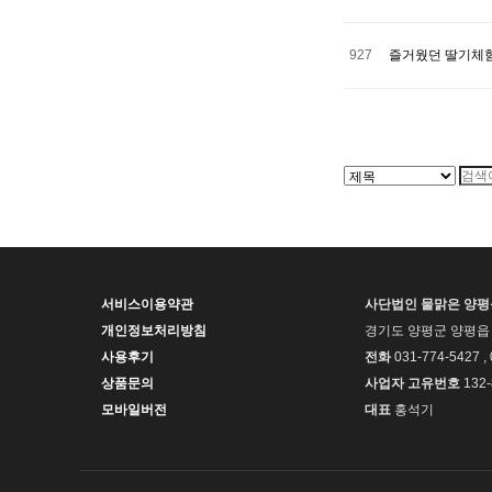
927
즐거웠던 딸기체
처음
이전
서비스이용약관
사단법인 물맑은 양
개인정보처리방침
경기도 양평군 양평읍 
사용후기
전화
031-774-5427 ,
상품문의
사업자 고유번호
132-
모바일버전
대표
홍석기