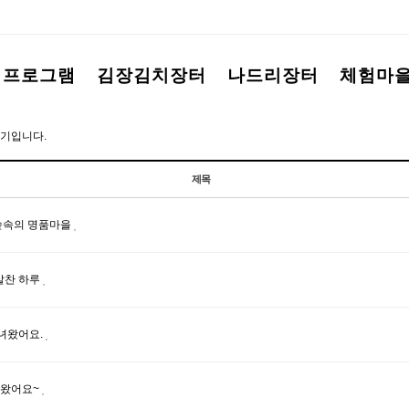
험프로그램
김장김치장터
나드리장터
체험마
기입니다.
제목
숲속의 명품마을
알찬 하루
녀왔어요.
녀왔어요~