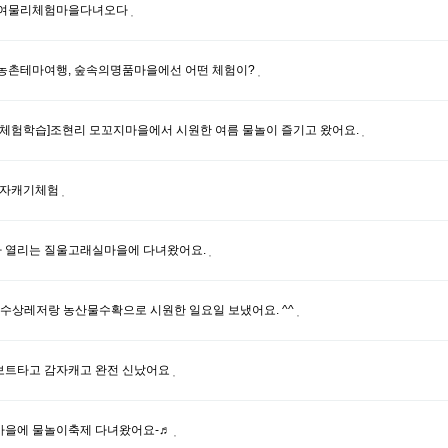
 여물리체험마을다녀오다
농촌테마여행, 숲속의명품마을에선 어떤 체험이?
/체험학습]조현리 모꼬지마을에서 시원한 여름 물놀이 즐기고 왔어요.
감자캐기체험
 열리는 질울고래실마을에 다녀왔어요.
 수상레저랑 농산물수확으로 시원한 일요일 보냈어요. ^^
보트타고 감자캐고 완전 신났어요
마을에 물놀이축제 다녀왔어요-♬