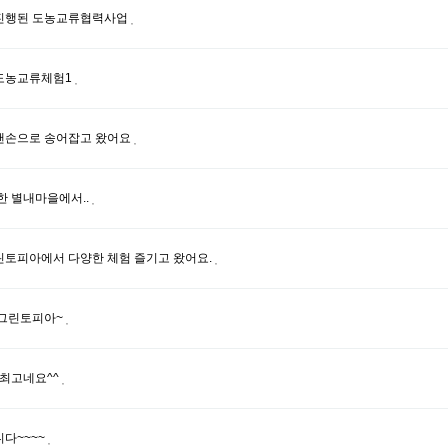
진행된 도농교류협력사업
도농교류체험1
맨손으로 송어잡고 왔어요
한 별내마을에서..
토피아에서 다양한 체험 즐기고 왔어요.
 그린토피아~
 최고네요^^
다~~~~