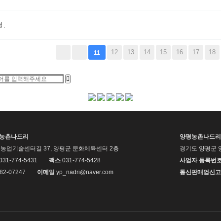
험
다음
맨끝
12
13
14
15
16
17
18
11
평농촌나드리
양평농촌나드리
농업기술센터길 37, 양평군 문화체육센터 2층
경기도 양평군 
 031-774-5431
팩스
031-774-5428
사업자 등록번
82-07247
이메일
yp_nadri@naver.com
통신판매업신고