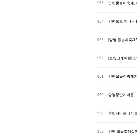
965
양평물놀이축제,
964
양평으로 떠나는 
963
[양평 물놀이축제
962
[보릿고개마을] 
961
양평물놀이축제가
960
양평뚱딴지마을 -
959
뚱딴지마을에서 
958
양평 질울고래실