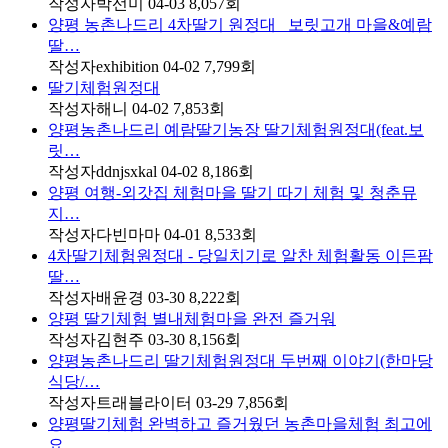
작성자
박선미
04-03
8,057
회
양평 농촌나드리 4차딸기 원정대 _보릿고개 마을&예람
딸…
작성자
exhibition
04-02
7,799
회
딸기체험원정대
작성자
해니
04-02
7,853
회
양평농촌나드리 예람딸기농장 딸기체험원정대(feat.보
릿…
작성자
ddnjsxkal
04-02
8,186
회
양평 여행-외갓집 체험마을 딸기 따기 체험 및 청춘뮤
지…
작성자
다빈마마
04-01
8,533
회
4차딸기체험원정대 - 당일치기로 알찬 체험활동 이든팜
딸…
작성자
배윤경
03-30
8,222
회
양평 딸기체험 별내체험마을 완전 즐거워
작성자
김현주
03-30
8,156
회
양평농촌나드리 딸기체험원정대 두번째 이야기(한마당
식당/…
작성자
트래블라이터
03-29
7,856
회
양평딸기체험 완벽하고 즐거웠던 농촌마을체험 최고에
요