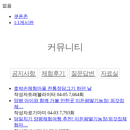
없음
쿠폰존
1:1게시판
커뮤니티
공지사항
체험후기
질문답변
자료실
호박손체험마을 전통장담그기 하던 날
작성자
트래블라이터
04-05
7,664
회
양평 아이와 함께 가볼 만한곳 이든팜딸기농장/ 외갓집
체…
작성자
로기마미
04-03
7,793
회
당일치기 양평체험여행 추천! 이든팜딸기농장/외갓집체
험마…