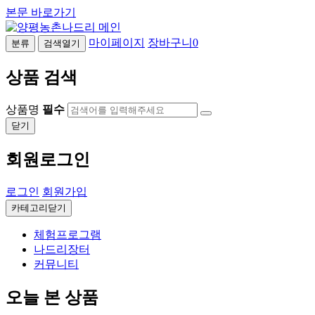
본문 바로가기
마이페이지
장바구니
0
분류
검색열기
상품 검색
상품명
필수
닫기
회원로그인
로그인
회원가입
카테고리닫기
체험프로그램
나드리장터
커뮤니티
오늘 본 상품