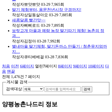
작성자
뽀얏뽀얏
03-29
7,965
회
딸기 체험부터, 용문천년시장 구경까지!
작성자
상일동살아요
03-29
7,885
회
새콤달콤 빨간맛~~
작성자
삐삐로드
03-29
7,895
회
보릿고개 마을과 예람 농장 딸기따기 체험! 농촌의 정
과…
작성자
김정아
03-28
7,992
회
별내마을 딸기체험, 딸기돈까스 만들기 / 청춘뮤지엄까
지…
작성자
큐티베베걸
03-28
7,836
회
처음
이전
6
페이지
열린
7
페이지
8
페이지
9
페이지
10
페이지
다
음
맨끝
전체 1,476건
7 페이지
게시물 검색
검색대상
검색
양평농촌나드리 정보