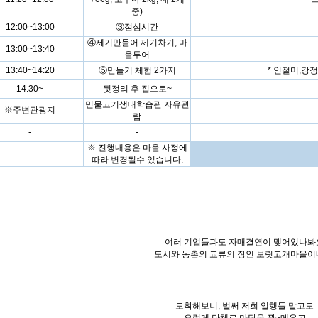
중)
12:00~13:00
③점심시간
④제기만들어 제기차기, 마
13:00~13:40
을투어
13:40~14:20
⑤만들기 체험 2가지
* 인절미,강
14:30~
뒷정리 후 집으로~
민물고기생태학습관 자유관
※주변관광지
람
-
-
※ 진행내용은 마을 사정에
따라 변경될수 있습니다.
여러 기업들과도 자매결연이 맺어있나봐
도시와 농촌의 교류의 장인 보릿고개마을이
도착해보니, 벌써 저희 일행들 말고도