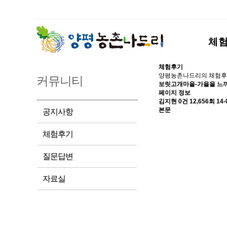
체
체험후기
양평농촌나드리의 체험후
커뮤니티
보릿고개마을-가을을 느
페이지 정보
김지현
0건
12,656회
14-
본문
공지사항
체험후기
질문답변
자료실