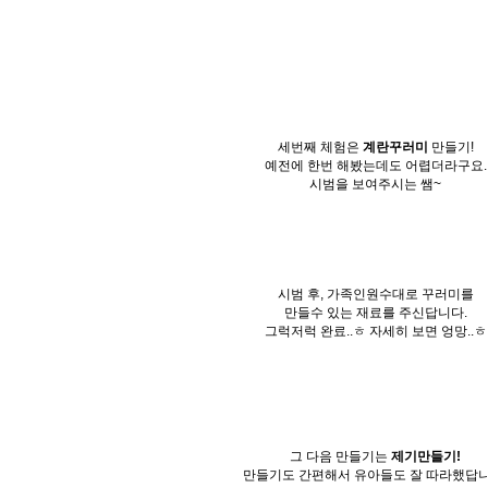
세번째 체험은
계란꾸러미
만들기!
예전에 한번 해봤는데도 어렵더라구요.
시범을 보여주시는 쌤~
시범 후, 가족인원수대로 꾸러미를
만들수 있는 재료를 주신답니다.
그럭저럭 완료..ㅎ 자세히 보면 엉망..ㅎ
그 다음 만들기는
제기만들기!
만들기도 간편해서 유아들도 잘 따라했답니