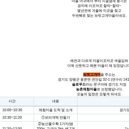
마을 어귀에서 부터 시골냄새 풍기는
경치에 이곳저곳 찰칵~찰칵~
몇년전에 겨울에 이곳을 찾고
두번째로 찾는 보릿고개마을이네요.
예전과 다르게 마을이곳저곳 색을입혀
더욱 산뜻하고 예쁜 마을이 돼 있었답니다
보릿고개마
을 주소는
경기도 양평군 용문면 연안길 32-1 (연수리 141
슬로푸드
라는 문구아래 경기도 지정
농촌체험마을
로 선정됐답니다.
오늘의 일정은 요렇게 되네요.
시간
내용
10:00~10:30
체험마을 도착 및 소개
경기도 
10:30~11:20
①보리개떡 만들기
②농산물수확 1가지(밤
11:20~12:00
700g, 고구마 2kg, 배 2개
*