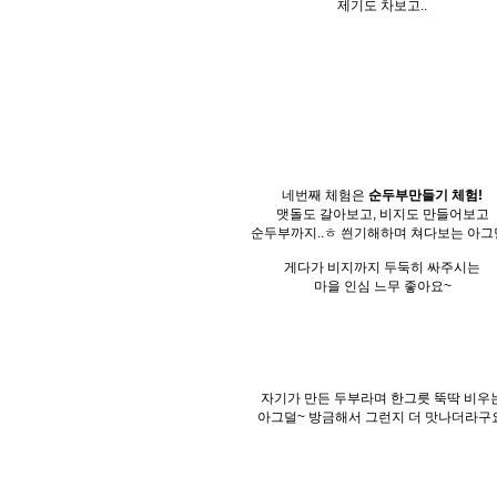
제기도 차보고..
네번째 체험은
순두부만들기 체험!
맷돌도 갈아보고, 비지도 만들어보고
순두부까지..ㅎ 씐기해하며 쳐다보는 아그
게다가 비지까지 두둑히 싸주시는
마을 인심 느무 좋아요~
자기가 만든 두부라며 한그릇 뚝딱 비우
아그덜~ 방금해서 그런지 더 맛나더라구요