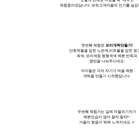
요렇게 단체로 마당을 꽉~메우고
체험중이었답니다. 보릿고개마을의 인기를 실감
첫번째 체험은
보리개떡만들기!
단호박물을 입힌 노란색,비트물을 입힌 핑
쑥색, 보리색등 형형색색 예쁜 반죽과
쟁반을 나눠주시네요.
아이들은 각자 자기가 먹을 예쁜
개떡을 만들기 시작했답니다.
두번째 체험가는 길에 마을여기저기
예쁜모습이 많아 찰칵 찰칵!~
가을이 왔음이 팍팍 느껴지네요.ㅎ