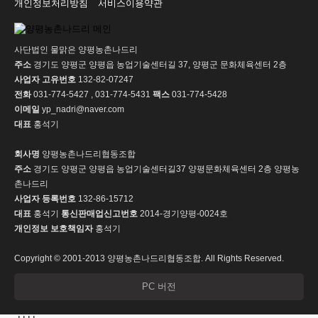
개인정보처리방침
서비스이용약관
사단법인 물맑은 양평농촌나드리
주소
경기도 양평군 양평읍 농업기술센터길 37, 양평군 문화체육센터 2층
사업자 고유번호
132-82-07247
전화
031-774-5427 , 031-774-5431
팩스
031-774-5428
이메일
yp_nadri@naver.com
대표
홍석기
회사명
양평농촌나드리협동조합
주소
경기도 양평군 양평읍 농업기술센터길37 양평문화체육센터 2층 양평농
촌나드리
사업자 등록번호
132-86-15712
대표
홍석기
통신판매업신고번호
2014-경기양평-0024호
개인정보 보호책임자
홍석기
Copyright © 2001-2013 양평농촌나드리협동조합. All Rights Reserved.
PC 버전