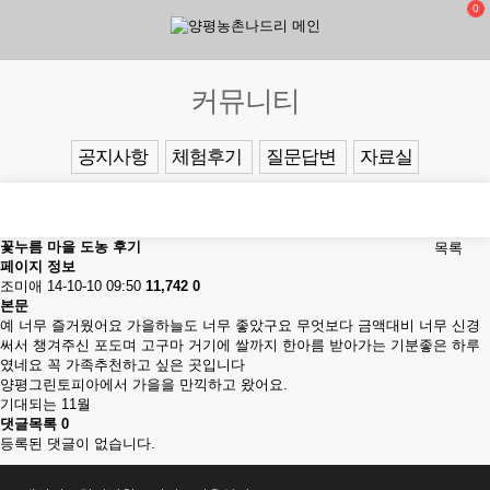
0
커뮤니티
공지사항
체험후기
질문답변
자료실
꽃누름 마을 도농 후기
목록
페이지 정보
조미애
14-10-10 09:50
11,742
0
본문
예
너무 즐거웠어요 가을하늘도 너무 좋았구요 무엇보다 금액대비 너무 신경
써서 챙겨주신 포도며 고구마 거기에 쌀까지 한아름 받아가는 기분좋은 하루
였네요 꼭 가족추천하고 싶은 곳입니다
양평그린토피아에서 가을을 만끽하고 왔어요.
기대되는 11월
댓글목록
0
등록된 댓글이 없습니다.