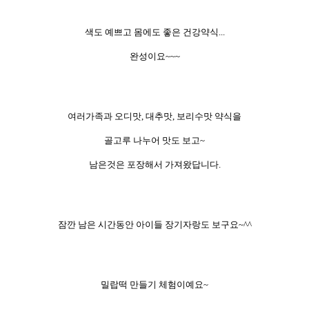
색도 예쁘고 몸에도 좋은 건강약식...
완성이요~~~
여러가족과 오디맛, 대추맛, 보리수맛 약식을
골고루 나누어 맛도 보고~
남은것은 포장해서 가져왔답니다.
잠깐 남은 시간동안 아이들 장기자랑도 보구요~^^
밀랍떡 만들기 체험이예요~