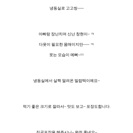
냉동실로 고고씽~~~
아빠랑 장난치며 신난 창현이~ ㅋ
다욧이 필요한 몸매이지만~~~ ㅋ
웃는 모습이 예뻐~^^
냉동실에서 살짝
얼려온 밀랍떡이예요~
먹기 좋은 크기로 잘라서~ 맛도 보고~ 포장도합니다.
진공포장을 해주시니~ 완전 좋네요~