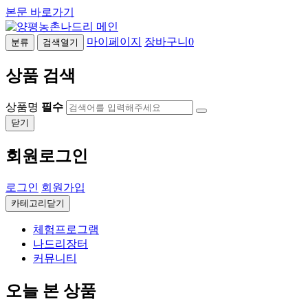
본문 바로가기
마이페이지
장바구니
0
분류
검색열기
상품 검색
상품명
필수
닫기
회원로그인
로그인
회원가입
카테고리닫기
체험프로그램
나드리장터
커뮤니티
오늘 본 상품