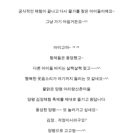
공식적인 체험이 끝나고 다시 물가를 찾은 아이들이예요~
그냥 가기 아쉽거든요~^^
아이고야~ ㅋㅋ
형제들은 풍덩했고~
다른 아이들
바지는 살짝살짝 젖고~~~^^
행복한 웃음소리가 여기까지 들리는 것 같네요~^^
물맑은 양평 아리랑산촌마을
양평 김장체험 축제를 제대로 즐기고 왔답니다.
풍성한 양평~~~
또 놀러가고 싶네요~
김장... 걱정이시라구요?
양평으로 고고씽~~~^^