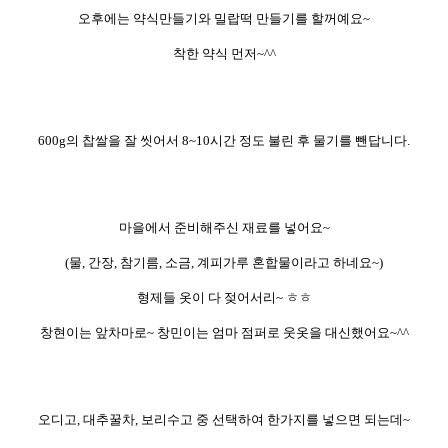
오후에는 약식만들기와 밀랍떡 만들기를 할꺼예요~
착한 약식 먼저~^^
600g의 찹쌀을 잘 씻어서 8~10시간 정도 불린 후 물기를 뺀답니다.
마을에서 준비해주신 재료를 넣어요~
(물, 간장, 참기름, 소금, 계피가루 혼합물이라고 하네요~)
형제들 옷이 다 젖어서리~ ㅎㅎ
창현이는 앞차마로~ 창민이는 엄마 점퍼로 웃옷을 대신했어요~^^
오디고, 대추꿀차, 보리수고 중 선택하여 한가지를 넣으면 되는데~