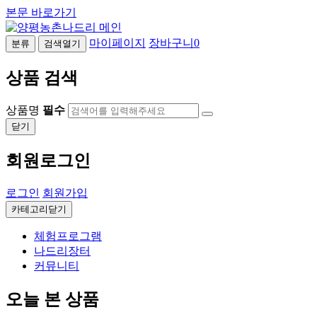
본문 바로가기
마이페이지
장바구니
0
분류
검색열기
상품 검색
상품명
필수
닫기
회원로그인
로그인
회원가입
카테고리닫기
체험프로그램
나드리장터
커뮤니티
오늘 본 상품