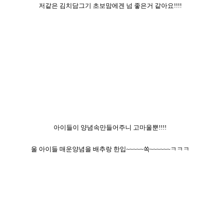
저같은 김치담그기 초보맘에겐 넘 좋은거 같아요!!!!
아이들이 양념속만들어주니 고마울뿐!!!!
울 아이들 매운양념을 배추랑 한입~~~~~쏙~~~~~~ㅋㅋㅋ