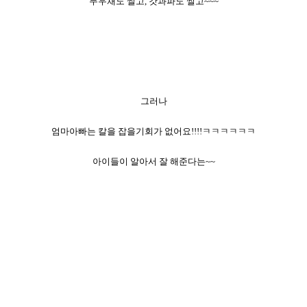
무우채도 썰고, 갓과파도 썰고~~~
그러나
엄마아빠는 칼을 잡을기회가 없어요!!!!ㅋㅋㅋㅋㅋㅋ
아이들이 알아서 잘 해준다는~~