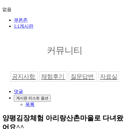
없음
쿠폰존
1:1게시판
커뮤니티
공지사항
체험후기
질문답변
자료실
댓글
게시판 리스트 옵션
목록
양평김장체험 아리랑산촌마을로 다녀왔
어요^^