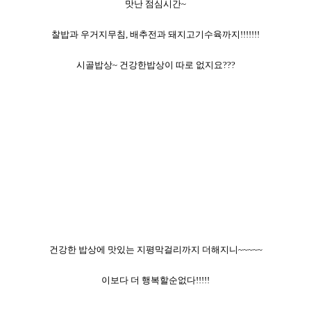
맛난 점심시간~
찰밥과 우거지무침, 배추전과 돼지고기수육까지!!!!!!!
시골밥상~ 건강한밥상이 따로 없지요???
건강한 밥상에 맛있는 지평막걸리까지 더해지니~~~~~
이보다 더 행복할순없다!!!!!