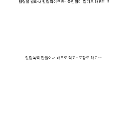
밀랍을 발라서 밀랍떡이구요~ 쑥인절미 같기도 해요!!!!!!
밀랍쑥떡 만들어서 바로도 먹고~ 포장도 하고~~