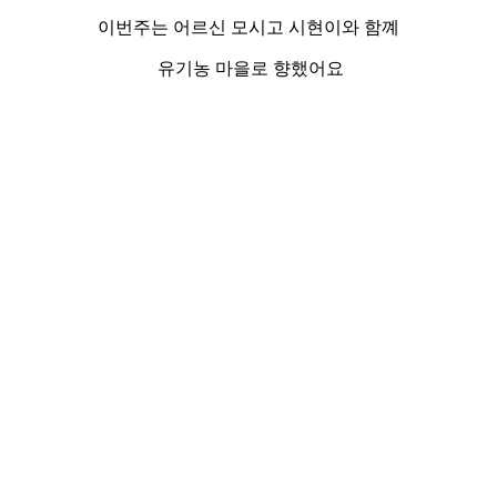
이번주는 어르신 모시고 시현이와 함꼐
유기농 마을로 향했어요