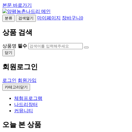
본문 바로가기
마이페이지
장바구니
0
분류
검색열기
상품 검색
상품명
필수
닫기
회원로그인
로그인
회원가입
카테고리닫기
체험프로그램
나드리장터
커뮤니티
오늘 본 상품