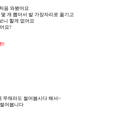
 처음 와봤어요
몇 개 뽑아서 밭 가장자리로 옮기고
보니 할게 없어요
어요?
!!
에 무채라도 썰어봅시다 해서~
 썰어봅니다