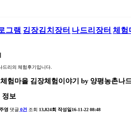
로그램
김장김치장터
나드리장터
체험
기
나드리의 체험후기입니다.
체험마을 김장체험이야기 by 양평농촌나
 정보
주영
댓글
0건
조회
13,824회
작성일
16-11-22 08:48