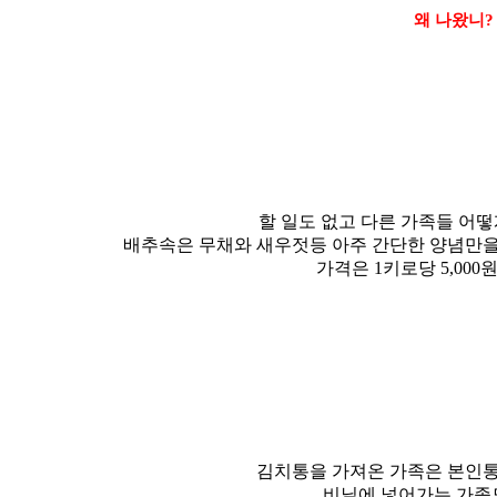
왜 나왔니?
할 일도 없고 다른 가족들 어떻
배추속은 무채와 새우젓등 아주 간단한 양념만
가격은 1키로당 5,00
김치통을 가져온 가족은 본인
비닐에 넣어가는 가족