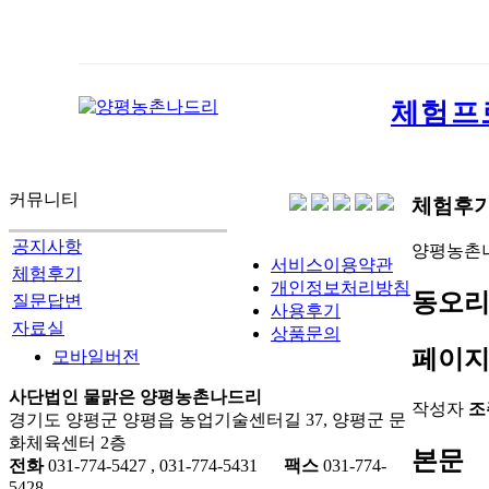
체험프
커뮤니티
체험후
공지사항
양평농촌
서비스이용약관
체험후기
개인정보처리방침
동오리
질문답변
사용후기
자료실
상품문의
페이지
모바일버전
사단법인 물맑은 양평농촌나드리
작성자
조
경기도 양평군 양평읍 농업기술센터길 37, 양평군 문
화체육센터 2층
본문
전화
031-774-5427 , 031-774-5431
팩스
031-774-
5428