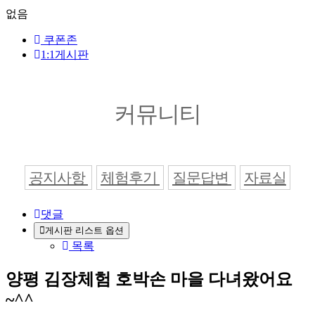
없음
쿠폰존
1:1게시판
커뮤니티
공지사항
체험후기
질문답변
자료실
댓글
게시판 리스트 옵션
목록
양평 김장체험 호박손 마을 다녀왔어요
~^^