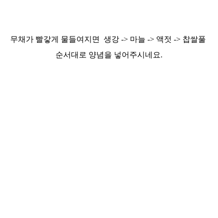
무채가 빨갛게 물들여지면
생강 -> 마늘 -> 액젓 -> 찹쌀풀
순서대로
양념을 넣어주시네요.