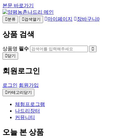
본문 바로가기
마이페이지
장바구니
0
분류
검색열기
상품 검색
상품명
필수
닫기
회원로그인
로그인
회원가입
카테고리닫기
체험프로그램
나드리장터
커뮤니티
오늘 본 상품