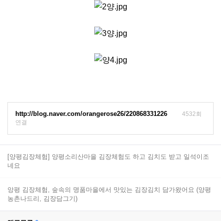
http://blog.naver.com/orangerose26/220868331226
4532회
연결
[양평김장체험] 양평소리산마을 김장체험도 하고 김치도 받고 일석이조
네요
앙평 김장체험, 숲속의 명품마을에서 맛있는 김장김치 담가왔어요 (양평
농촌나드리, 김장담그기)