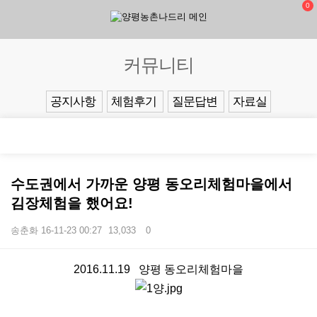
0
커뮤니티
공지사항
체험후기
질문답변
자료실
수도권에서 가까운 양평 동오리체험마을에서
김장체험을 했어요!
송춘화
16-11-23 00:27
13,033
0
본문
2016.11.19 양평 동오리체험마을