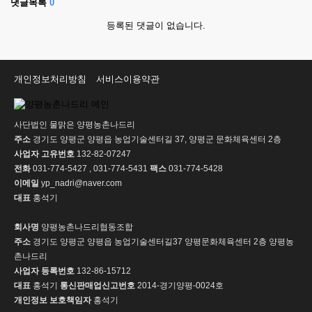
댓글목록
0
등록된 댓글이 없습니다.
개인정보처리방침
서비스이용약관
사단법인 물맑은 양평농촌나드리
주소
경기도 양평군 양평읍 농업기술센터길 37, 양평군 문화체육센터 2층
사업자 고유번호
132-82-07247
전화
031-774-5427 , 031-774-5431
팩스
031-774-5428
이메일
yp_nadri@naver.com
대표
홍석기
회사명
양평농촌나드리협동조합
주소
경기도 양평군 양평읍 농업기술센터길37 양평문화체육센터 2층 양평농
촌나드리
사업자 등록번호
132-86-15712
대표
홍석기
통신판매업신고번호
2014-경기양평-0024호
개인정보 보호책임자
홍석기