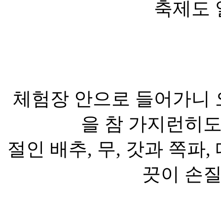
축제도 
체험장 안으로 들어가니 
을 참 가지런히도
절인 배추, 무, 갓과 쪽파
끗이 손질