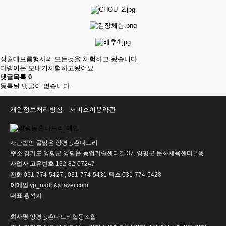
정월대보름행사의 모든것을 체험하고 왔습니다.
다랭이논 모내기체험하고왔어요
댓글목록
0
등록된 댓글이 없습니다.
개인정보처리방침
서비스이용약관
사단법인 물맑은 양평농촌나드리
주소
경기도 양평군 양평읍 농업기술센터길 37, 양평군 문화체육센터 2층
사업자 고유번호
132-82-07247
전화
031-774-5427 , 031-774-5431
팩스
031-774-5428
이메일
yp_nadri@naver.com
대표
홍석기
회사명
양평농촌나드리협동조합