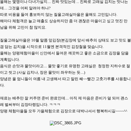
올해는 몇명이나 다녀가실지.... 진짜 맛있는데 ... 진짜로 고래실 김치는 맛나는
데.... 그것을 어찌 알려야 하나?
따로 비용을 들여 홍보하지 않는 질울고래실마을은 올해도 고민입니다.
해마다 체험객은 늘고 매출도 상승하지만 좀 더 괜찮은 마을이고 싶고 멋진 만
남을 위해 고민이 참 많지요.
질울고래실마을은 10월 말쯤 앞김장(본김장에 앞서 배추의 상태도 보고 맛도 볼
겸 담는 김치)을 시작으로 11월엔 본격적인 김장철을 맞습니다.
올해는 양평체험마을이 신안에서 들여온 깨끗하고 좋은 소금으로 김장을 담을
계획입니다.
음식은 손맛과 물맛이라고.... 물맛 좋기로 유명한 고래실은 청정한 지하수로 절
이고 씻고 (사실 김치나, 장은 물맛이 좌우하는 듯....)
양념은 울 엄니들이 여름 내 고생해서 따고 말린 쌔~~빨간 고춧가루를 사용합니
다.
재료는 배추만 잘 커주면 준비 완료인데.... 아직 제 마음은 준비가 덜 되어 괜스
레 벌써부터 김장타령입니다. ㅋㅋㅋ
양평 체험마을들 모두 가을체험으로 김장으로 대박나셔서 행복하시길~~~~^^