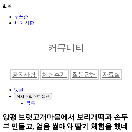
없음
쿠폰존
1:1게시판
커뮤니티
공지사항
체험후기
질문답변
자료실
댓글
게시판 리스트 옵션
목록
양평 보릿고개마을에서 보리개떡과 손두
부 만들고, 얼음 썰매와 딸기 체험을 했네