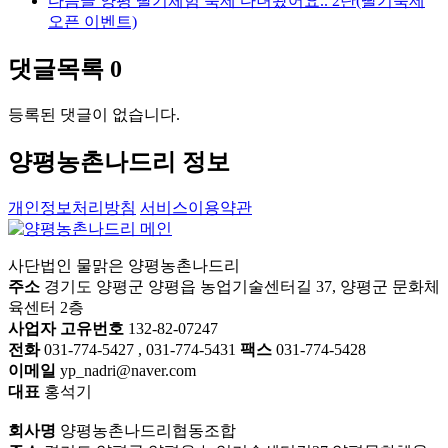
다음글
양평 딸기체험 축제 다녀왔어요.. 2탄(딸기축제
오픈 이벤트)
댓글목록
0
등록된 댓글이 없습니다.
양평농촌나드리 정보
개인정보처리방침
서비스이용약관
사단법인 물맑은 양평농촌나드리
주소
경기도 양평군 양평읍 농업기술센터길 37, 양평군 문화체
육센터 2층
사업자 고유번호
132-82-07247
전화
031-774-5427 , 031-774-5431
팩스
031-774-5428
이메일
yp_nadri@naver.com
대표
홍석기
회사명
양평농촌나드리협동조합