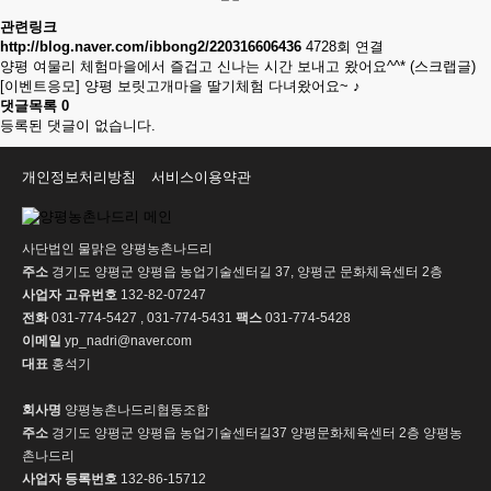
관련링크
http://blog.naver.com/ibbong2/220316606436
4728회 연결
양평 여물리 체험마을에서 즐겁고 신나는 시간 보내고 왔어요^^* (스크랩글)
[이벤트응모] 양평 보릿고개마을 딸기체험 다녀왔어요~ ♪
댓글목록
0
등록된 댓글이 없습니다.
개인정보처리방침
서비스이용약관
사단법인 물맑은 양평농촌나드리
주소
경기도 양평군 양평읍 농업기술센터길 37, 양평군 문화체육센터 2층
사업자 고유번호
132-82-07247
전화
031-774-5427 , 031-774-5431
팩스
031-774-5428
이메일
yp_nadri@naver.com
대표
홍석기
회사명
양평농촌나드리협동조합
주소
경기도 양평군 양평읍 농업기술센터길37 양평문화체육센터 2층 양평농
촌나드리
사업자 등록번호
132-86-15712