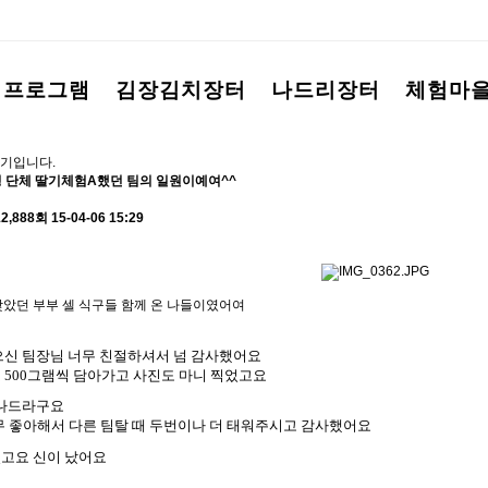
험프로그램
김장김치장터
나드리장터
체험마
기입니다.
17명 단체 딸기체험A했던 팀의 일원이예여^^
2,888회
15-04-06 15:29
 맞았던 부부 셀 식구들 함께 온 나들이였어여
으신 팀장님 너무 친절하셔서 넘 감사했어요
고
500
그램씩 담아가고 사진도 마니 찍었고요
잼나드라구요
무 좋아해서 다른 팀탈 때 두번이나 더 태워주시고 감사했어요
고요 신이 났어요