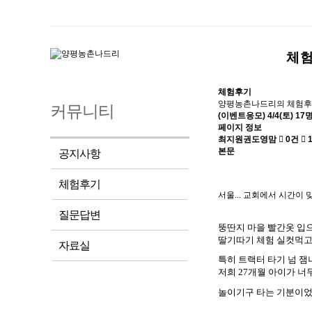
체
체험후기
양평농촌나드리의 체험후
커뮤니티
(이벤트응모) 4/4(토) 
페이지 정보
최지원권도영맘
0건
1
본문
공지사항
체험후기
서울... 교회에서 시간이
질문답변
뚱딴지 마을 빨간옷 입
딸기따기 체험 실컷먹
자료실
특히 트랙터 타기 넘 
저희
27
개월 아이가 너
놀이기구 타는 기분이었