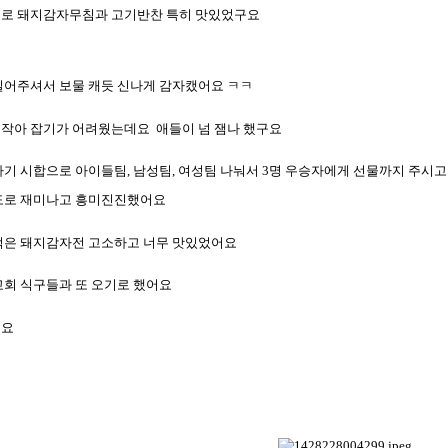
으로 돼지감자무침과 고기반찬 특히 맛있었구요
밀어주셔서 보물 캐듯 신나게 감자캤어요 ㅋㅋ
 작아 잡기가 어려웠는데요
애들이 넘 잼나 했구요
차기 시합으로 아이들팀
,
남성팀
,
여성팀 나눠서
3
명 우승자에게 선물까지 주시고
도로 재미나고 흥미진진했어요
먹은 돼지감자전 고소하고 너무 맛있었어요
교회 식구들과 또 오기로 했어요
어요