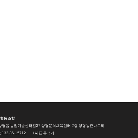
협동조합
양평읍 농업기술센터길37 양평문화체육센터 2층 양평농촌나드리
호
132-86-15712
/
대표
홍석기