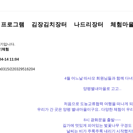
험프로그램
김장김치장터
나드리장터
체험마
기입니다.
기체험
04-14 11:04
tntm0315/220329516204
4월 어느날 따사모 회원님들과 함께 다
양평별내마을로 고고...
처음으로 도농교류협력 여행을 떠나게 
우리가 간 곳은 양평 별내마을이구요.. 다양한 체험이 우
8시 광화문을 출발~~~
길가에 멋있게 피어있는 벛꽃나무 구경도 하
날씨는 비가 주룩주룩 내리기 시작했지만