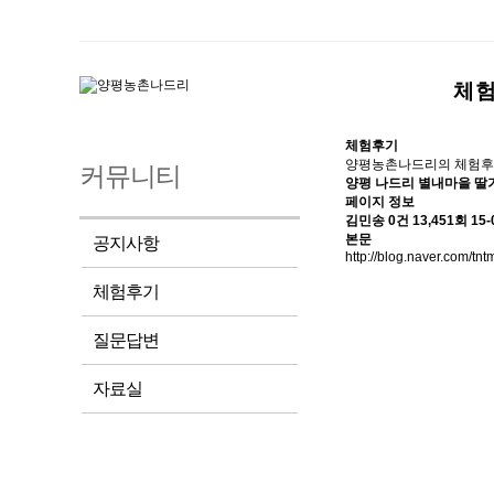
체
체험후기
양평농촌나드리의 체험후
커뮤니티
양평 나드리 별내마을 딸
페이지 정보
김민송
0건
13,451회
15-
본문
공지사항
http://blog.naver.com/
체험후기
질문답변
자료실