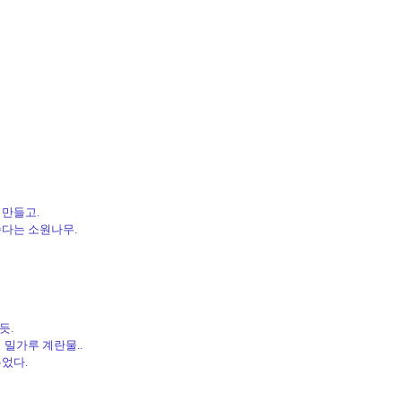
 만들고.
준다는 소원나무.
듯.
 밀가루 계란물..
었다.