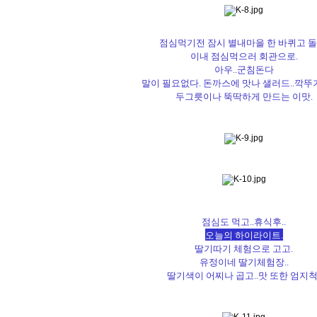
점심먹기전 잠시 별내마을 한 바퀴고 돌
이내 점심먹으러 회관으로.
아우..군침돈다
말이 필요없다. 돈까스에 맛나 샐러드..깍뚜기
두그릇이나 뚝딱하게 만드는 이맛.
점심도 먹고..휴식후..
오늘의 하이라이트.
딸기따기 체험으로 고고.
유정이네 딸기체험장..
딸기색이 어찌나 곱고..맛 또한 엄지척