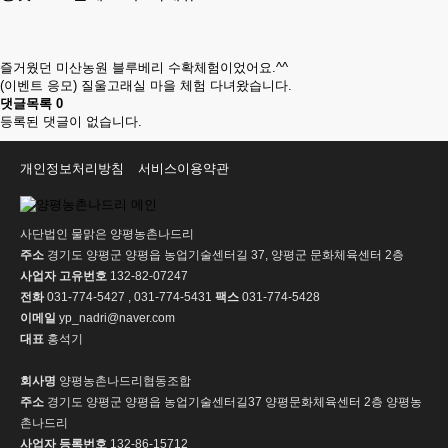
즐거웠던 미산농원 블루베리 수확체험이었어요.^^
(이벤트 응모) 질울고래실 마을 체험 다녀왔습니다.
댓글목록
0
등록된 댓글이 없습니다.
개인정보처리방침
서비스이용약관
사단법인 물맑은 양평농촌나드리
주소
경기도 양평군 양평읍 농업기술센터길 37, 양평군 문화체육센터 2층
사업자 고유번호
132-82-07247
전화
031-774-5427 , 031-774-5431
팩스
031-774-5428
이메일
yp_nadri@naver.com
대표
홍석기
회사명
양평농촌나드리협동조합
주소
경기도 양평군 양평읍 농업기술센터길37 양평문화체육센터 2층 양평농
촌나드리
사업자 등록번호
132-86-15712