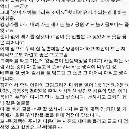
여자 살림꾼님이 "선녀는 어디에 두고 오셧나요?" 하여 웃은 기
억이 나는군여
그때 "선녀가 하늘나라로 갓어요" 햇어야 유머가 되는건데 하는
아쉬움.
씽싱카를 타고 내려 가는 재미는 놀이공원 여느 놀이물보다도 좋
앗고요
준비 없이 메기를 잡겟다고 덤벼 옷 신발은 다 젖었어도 웃음 꽃
은 피
어나고
이제 앞으로 우리 집 농촌체험은 양평이다 하고 확신이 드는 지
리적으로도 가깝고 좋은 프로그램
트랙터를 타고 가는게 왕삼촌이 인생역정을 이야기 하실 때는 사
람 사는 것이 다 힘들고 비슷하구나 하는 생각에 나누던 정.
배추를 잘 씻어 김치를 잘 담그던 그 소년 그 아저씨 아직도
생각
납니다.
정자에서 즉석 어린이 그림그리기 대회를 열어 1등 1천원, 2등 5
00원, 공동3등 200원을 주며 시상하신 살림꾼 삼촌의 멋진 임기
응변의 추억에 다시금 만나 보고 싶습니다. 선하시고 고향의 형
님 같은 얼굴을
다 들 후기 글을 너무 잘 쓰셔서 내가 쓴 글이 채택 안 되면 울 가
족에게 호된 꾸지람을 들을 텐데 걱정이 앞섭니다.
꼬~옥 채택해 주시면 다음에는 사진도 제대로 올리고 글도 더 정
성껏 쓰고 할께요. 부-탁해유~~