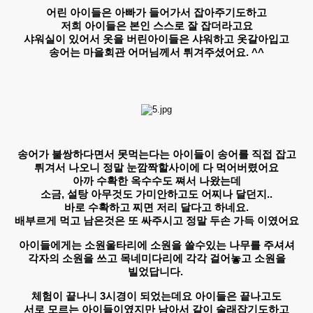
어린 아이들은 아빠가 들어가서 잡아주기도하고
저희 아이들은 본인 스스로 잘 잡더라고요
샤워실이 있어서 옷을 버린아이들은 샤워하고 옷갈아입고
송어는 마을회관 어머님께서 튀겨주셨어요. ^^
​송어가 불쌍하다면서 못먹는다는 아이들이 송어를 직접 잡고
튀겨서 나오니 정말 눈깜짝할사이에 다 먹어버렸어요
아까 수확한 옥수수도 쪄서 나왔는데
소금, 설탕 아무것도 가미안하고도 어찌나 달던지..
바로 수확하고 찌면 저리 달다고 하네요.
배부르게 먹고 남은것은 또 싸주시고 정말 두손 가득 이였어요
아이들에게는 소원울타리에 소원을 쓸수있는 나무를 주셔셔
각자의 소원을 쓰고 목네미다리에 각각 걸어놓고 소원을
빌었답니다. ​
체험이 끝나니 3시경이 되었는데요 아이들은 끝나고도
서로 모르는 아이들이였지만 남아서 같이 술래잡기도하고