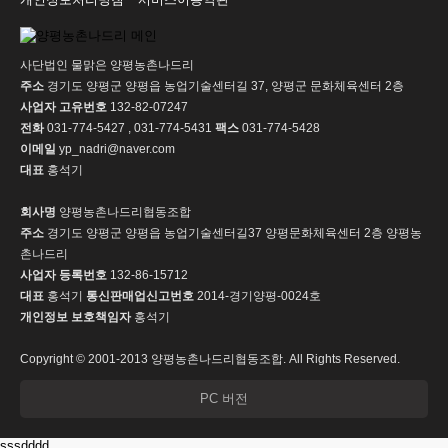
사단법인 물맑은 양평농촌나드리
주소
경기도 양평군 양평읍 농업기술센터길 37, 양평군 문화체육센터 2층
사업자 고유번호
132-82-07247
전화
031-774-5427 , 031-774-5431
팩스
031-774-5428
이메일
yp_nadri@naver.com
대표
홍석기
회사명
양평농촌나드리협동조합
주소
경기도 양평군 양평읍 농업기술센터길37 양평문화체육센터 2층 양평농
촌나드리
사업자 등록번호
132-86-15712
대표
홍석기
통신판매업신고번호
2014-경기양평-0024호
개인정보 보호책임자
홍석기
Copyright © 2001-2013 양평농촌나드리협동조합. All Rights Reserved.
PC 버전
sssdddd