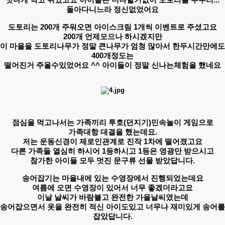
맛나게 먹고 쉬었고요 아이들은 너나할거없이 도토리를 주우러...
돌아다니느라 정신없었어요
도토리는 200개 주워오면 아이스크림 1개씩 이벤트로 주셨고요
200개 언제모으나 하시겠지만
이 마을을 도토리나무가 정말 큰나무가 엄청 많아서 한두시간만에도
400개정도는
떨어진거 주울수있었어요 ^^ 아이들이 정말 신나는체험을 했네요​
​점심을 먹고나서는 가족끼리 투호(던지기)민속놀이 게임으로
가족대항 대결을 했는데요.
저는 운동신경이 제로인관계로 진작 1차에 떨어졌고요
다른 가족들 열심히 하시어 1등하시고 1등은 영광만 받으시고
참가한 아이들 모두 멋진 문구류 선물 받았답니다.
​송어잡기는 마을내에 있는 수영장에서 진행되었는데요
여름에 오면 수영장이 있어서 너무 좋겠더라고요
이날 날씨가 바람불고 완전한 가을날씨였는데
송어잡으면서 옷을 완전히 적신 아이도있고 너무나 재미있게 송어를
잡았답니다.