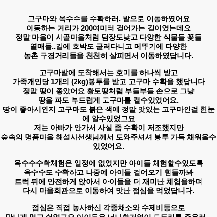
​고구마와 옥수수를 수확하러.
밭으로 이동하였어요
이동하는 거리가 200여미터 걸어가는 길이였는데요
​정말 마을이 시골마을처럼 담장도낮고 다양한 식물들 꽃들
열매들..길에 호박도 ​굴러다니고 메뚜기에 다양한
농촌 구경거리들을 천천히 살피면서 이동하였답니다.
고구마밭에 도착해서는 호미를 하나씩 받고
가족개인당 1개의 (2kg)봉투를 받고 고구마 수확을 했답니다
정말 땅이 좋았어요 황토땅처럼 부들부들 손으로 그냥
땅을 파도 부드럽게 고구마를 캘수있었어요.
땅이 좋아서인지 고구마도 붉은 색에 정말 맛있는 고구마인걸 한눈
에 알수있었고요
저는 아빠가 안가서 사실 좀 수확이 저조했지만
숲속의 명품마을 해설사선생님께서 도와주셔셔 봉투 가득 채워올수
있었어요.
옥수수수확체험은 일정에 없었지만 아이들 체험할수있도록
옥수수도 수확하고 나중에 아이들 걸어오기 힘들까봐
트럭 뒤에 안전하게 앉아서 아이들을 더 재미난 체험을하며
다시 마을회관으로 이동하여 맛난 점심을 먹었답니다.
점심은 직접 농사하신 각종채소와 수제비등으로