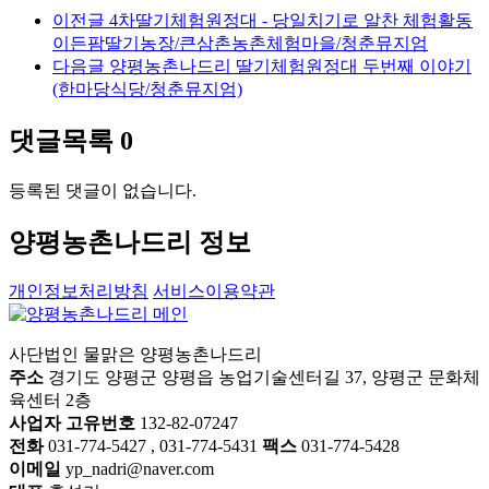
이전글
4차딸기체험원정대 - 당일치기로 알찬 체험활동
이든팜딸기농장/큰삼촌농촌체험마을/청춘뮤지엄
다음글
양평농촌나드리 딸기체험원정대 두번째 이야기
(한마당식당/청춘뮤지엄)
댓글목록
0
등록된 댓글이 없습니다.
양평농촌나드리 정보
개인정보처리방침
서비스이용약관
사단법인 물맑은 양평농촌나드리
주소
경기도 양평군 양평읍 농업기술센터길 37, 양평군 문화체
육센터 2층
사업자 고유번호
132-82-07247
전화
031-774-5427 , 031-774-5431
팩스
031-774-5428
이메일
yp_nadri@naver.com