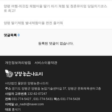
양평 여행-외갓집 체험마을 딸기 따기 체험 및 청춘뮤지엄 당일치기코스
로 최고!
양평 딸기체험 별내체험마을 완전 즐거워
댓글목록
0
등록된 댓글이 없습니다.
개인정보처리방침
서비스이용약관
사단법인 물맑은 양평농촌나드리
주소
경기도 양평군 양평읍 농업기술센터길 37, 양평군 문화체육센터 2층
사업자 고유번호
132-82-07247
전화
031-774-5427 , 031-774-5431
팩스
031-774-5428
이메일
yp_nadri@naver.com
대표
홍석기