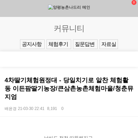
0
커뮤니티
공지사항
체험후기
질문답변
자료실
4차딸기체험원정대 - 당일치기로 알찬 체험활
동 이든팜딸기농장/큰삼촌농촌체험마을/청춘뮤
지엄
배윤경
21-03-30 22:41
8,191
0
본문
날씨도 점점 따뜻해지고 