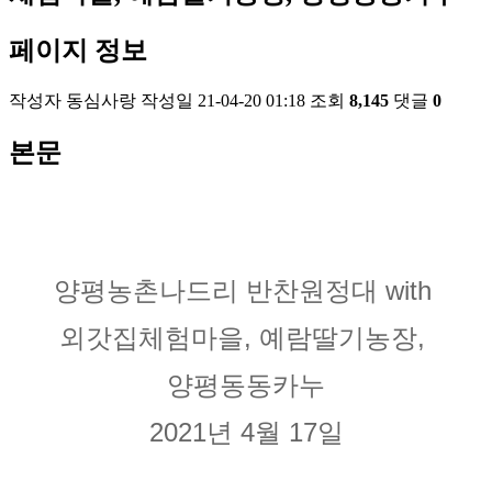
페이지 정보
작성자
동심사랑
작성일
21-04-20 01:18
조회
8,145
댓글
0
본문
양평농촌나드리 반찬원정대 with 
외갓집체험마을, 예람딸기농장, 
양평동동카누
2021년 4월 17일