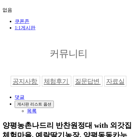
없음
쿠폰존
1:1게시판
커뮤니티
공지사항
체험후기
질문답변
자료실
댓글
게시판 리스트 옵션
목록
양평농촌나드리 반찬원정대 with 외갓집
체험마을, 예람딸기농장, 양평동동카누