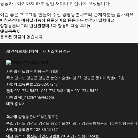
동동카누타기까지 하루 정말 재미나고 신나게 보냈답니다
이런 좋은 프로그램 만들어 주신 양평농촌나드리 관계자분들 감사해요
반찬원정대 예람딸기농장 용문산마을 동동카누 하루가 알차네요
양평농촌나드리 반찬원정대 1차 당첨!!! 체험 후기♥
댓글목록
0
등록된 댓글이 없습니다.
개인정보처리방침
서비스이용약관
사단법인 물맑은 양평농촌나드리
주소
경기도 양평군 양평읍 농업기술센터길 37, 양평군 문화체육센터 2층
사업자 고유번호
132-82-07247
전화
031-774-5427 , 031-774-5431
팩스
031-774-5428
이메일
yp_nadri@naver.com
대표
홍석기
회사명
양평농촌나드리협동조합
주소
경기도 양평군 양평읍 농업기술센터길37 양평문화체육센터 2층 양평농촌
사업자 등록번호
132-86-15712
대표
홍석기
통신판매업신고번호
2014-경기양평-0024호