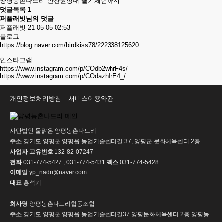
양평농촌나드리 반찬원정대 딸기체험까지
댓글목록
1
퍼플래빗님의 댓글
퍼플래빗
21-05-05 02:53
블로그
https://blog.naver.com/birdkiss78/222338125620
인스타그램
https://www.instagram.com/p/COdb2whrF4s/
https://www.instagram.com/p/COdazhIrE4_/
개인정보처리방침
서비스이용약관
사단법인 물맑은 양평농촌나드리
주소
경기도 양평군 양평읍 농업기술센터길 37, 양평군 문화체육센터 2층
사업자 고유번호
132-82-07247
전화
031-774-5427 , 031-774-5431
팩스
031-774-5428
이메일
yp_nadri@naver.com
대표
홍석기
회사명
양평농촌나드리협동조합
주소
경기도 양평군 양평읍 농업기술센터길37 양평문화체육센터 2층 양평농