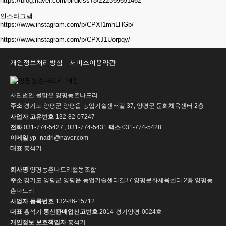
https://blog.naver.com/birdkiss78/222369651462
인스타그램
https://www.instagram.com/p/CPXI1mhLHGb/
https://www.instagram.com/p/CPXJ1Uorpqy/
개인정보처리방침
서비스이용약관
사단법인 물맑은 양평농촌나드리
주소
경기도 양평군 양평읍 농업기술센터길 37, 양평군 문화체육센터 2층
사업자 고유번호
132-82-07247
전화
031-774-5427 , 031-774-5431
팩스
031-774-5428
이메일
yp_nadri@naver.com
대표
홍석기
회사명
양평농촌나드리협동조합
주소
경기도 양평군 양평읍 농업기술센터길37 양평문화체육센터 2층 양평농
촌나드리
사업자 등록번호
132-86-15712
대표
홍석기
통신판매업신고번호
2014-경기양평-0024호
개인정보 보호책임자
홍석기