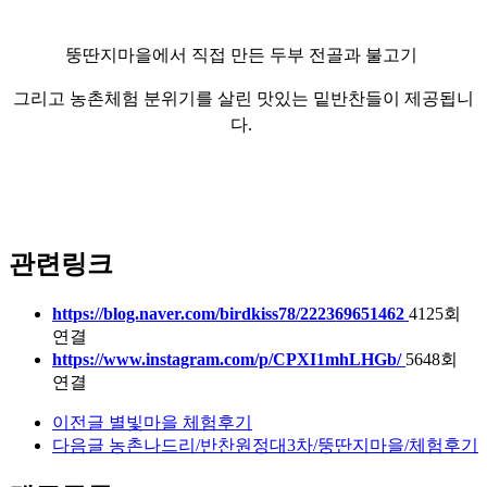
뚱딴지마을에서
직접 만든
두부 전골과
불고기
그리고 농촌체험 분위기를 살린
맛있는 밑반찬들이 제공됩니
다.
관련링크
https://blog.naver.com/birdkiss78/222369651462
4125회
연결
https://www.instagram.com/p/CPXI1mhLHGb/
5648회
연결
이전글
별빛마을 체험후기
다음글
농촌나드리/반찬원정대3차/뚱딴지마을/체험후기