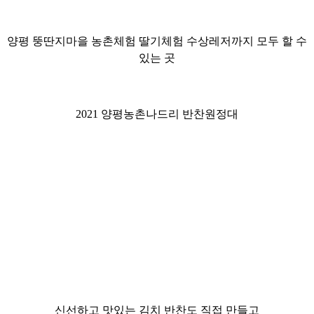
양평
뚱딴지마을
농촌체험 딸기체험
수상레저까지
모두 할 수
있는 곳
2021 양평농촌나드리
반찬원정대
신선하고 맛있는 김치 반찬도 직접 만들고