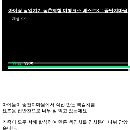
아이랑 당일치기 농촌체험 여행코스 베스트3 :: 뚱딴지마을
재생 수
0
00:00
00:25
아이들이
뚱딴지마을에서
직접 만든 백김치를
요즈음
집반찬으로
너무 잘 먹고 있는데요.
가족이 모두 함께 합심하여 만든 백김치를 김치통에 나눠 담았
습니다.