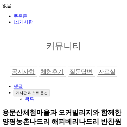
없음
쿠폰존
1:1게시판
커뮤니티
공지사항
체험후기
질문답변
자료실
댓글
게시판 리스트 옵션
목록
용문산체험마을과 오커빌리지와 함께한
양평농촌나드리 해피베리나드리 반찬원