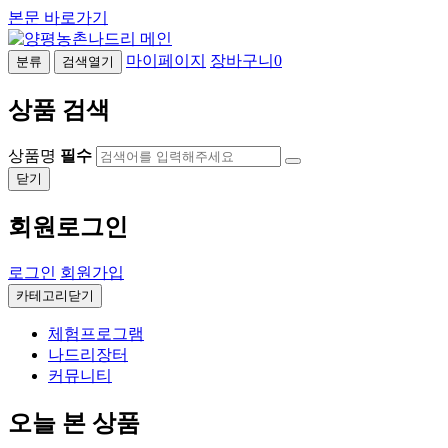
본문 바로가기
마이페이지
장바구니
0
분류
검색열기
상품 검색
상품명
필수
닫기
회원로그인
로그인
회원가입
카테고리닫기
체험프로그램
나드리장터
커뮤니티
오늘 본 상품