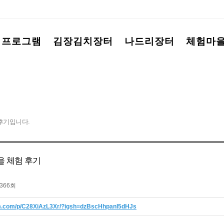
험프로그램
김장김치장터
나드리장터
체험마
후기입니다.
 체험 후기
,366회
am.com/p/C28XiAzL3Xr/?igsh=dzBscHhpanl5dHJs