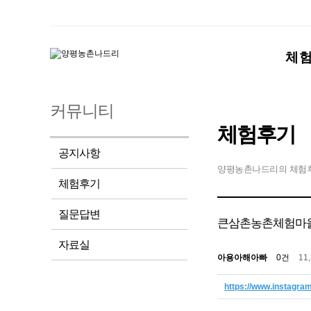
체
커뮤니티
체험후기
공지사항
양평농촌나드리의 체험
체험후기
질문답변
큰삼촌농촌체험마을
자료실
아용아해아빠
0건
11
https://www.instagr