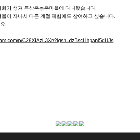
기회가 생겨 큰삼촌농촌마을에 다녀왔습니다.
겨울이 자나서 다른 계절 체험에도 참여하고 싶습니다.
요.
agram.com/p/C28XiAzL3Xr/?igsh=dzBscHhpanl5dHJs