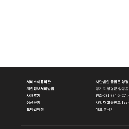
서비스이용약관
사단법인 물맑은 양
개인정보처리방침
경기도 양평군 양평읍 
사용후기
전화
031-774-5427 ,
상품문의
사업자 고유번호
132-
모바일버전
대표
홍석기