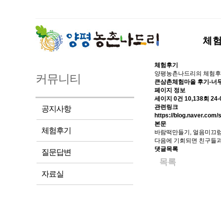
체
체험후기
양평농촌나드리의 체험후
커뮤니티
큰삼촌체험마을 후기-너무
페이지 정보
세이지
0건
10,138회
24-
관련링크
공지사항
https://blog.naver.com
본문
체험후기
바람떡만들기, 얼음미끄럼
다음에 기회되면 친구들과
댓글목록
질문답변
목록
자료실