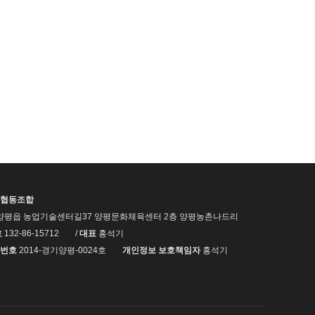
협동조합
양평읍 농업기술센터길37 양평문화체육센터 2층 양평농촌나드리
호
132-86-15712
/
대표
홍석기
번호
2014-경기양평-0024호
개인정보 보호책임자
홍석기