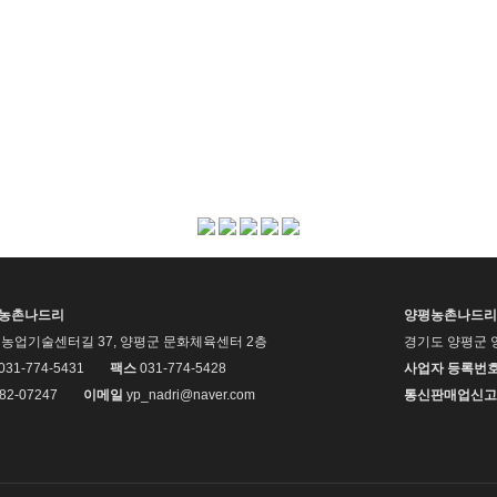
평농촌나드리
양평농촌나드리
농업기술센터길 37, 양평군 문화체육센터 2층
경기도 양평군 
 031-774-5431
팩스
031-774-5428
사업자 등록번
82-07247
이메일
yp_nadri@naver.com
통신판매업신고