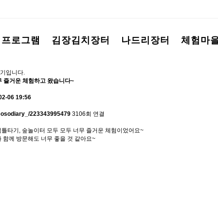
험프로그램
김장김치장터
나드리장터
체험마
기입니다.
 즐거운 체험하고 왔습니다~
02-06 19:56
/sosodiary_/223343995479
3106회 연결
틀타기, 숲놀이터 모두 모두 너무 즐거운 체험이었어요~
 함께 방문해도 너무 좋을 것 같아요~