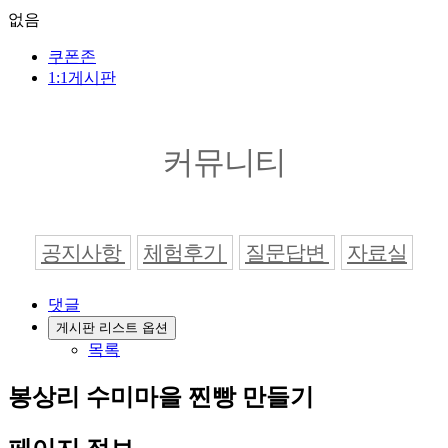
없음
쿠폰존
1:1게시판
커뮤니티
공지사항
체험후기
질문답변
자료실
댓글
게시판 리스트 옵션
목록
봉상리 수미마을 찐빵 만들기