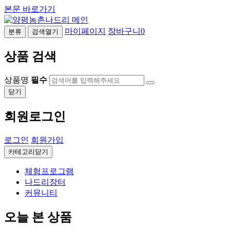
본문 바로가기
마이페이지
장바구니
0
분류
검색열기
상품 검색
상품명
필수
닫기
회원로그인
로그인
회원가입
카테고리닫기
체험프로그램
나드리장터
커뮤니티
오늘 본 상품