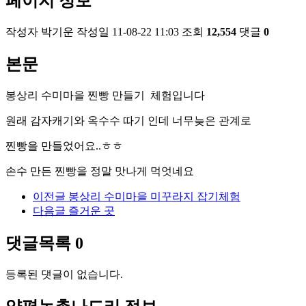
페이지 정보
작성자
박기운
작성일
11-08-22 11:03
조회
12,554
댓글
0
본문
봉상리 수미마을 찐빵 만들기 체험입니다
원래 감자캐기와 옥수수 따기 인데 너무늦은 관계로
찐빵을 만들었어요..ㅎㅎ
손수 만든 찐빵을 정말 맛나게 먹엇네요
이전글
봉상리 수미마을 미꾸라지 잡기체험
다음글
즐거운 곳
댓글목록
0
등록된 댓글이 없습니다.