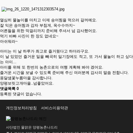
열심히 물놀이를 마치고 이제 송어찜을 먹으러 갈꺼예요.
잘 익은 송어찜과 감자 부침게, 옥수수까지~
어른들을 위한 막걸리까지 준비해 주셔서 넘 감사했어요.
먹기 바빠 사진이 한 장도 없네요~
아쉬워라~
아이는 이 날 하루가 최고로 즐거웠다고 하더라구요.
이 날 있었던 즐거운 일을 빼곡히 일기장에도 적고, 또 가서 물놀이 하고 싶다
는 아이...
아이를 위해 또 한번의 농촌으로의 여행 계획해 봐야 겠어요.
즐거운 시간을 보낼 수 있도록 준비해 주신 여러분께 감사의 말씀 전합니다.
옹달샘꽃누름마을 감사합니다.
양평보릿고개마을..넘좋았어요.
댓글목록
0
등록된 댓글이 없습니다.
개인정보처리방침
서비스이용약관
사단법인 물맑은 양평농촌나드리