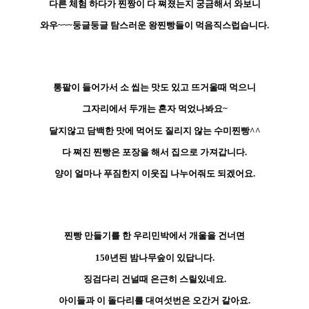
다른 체험 하다가 찐짱이 다 쪄졌는지 궁금해서 와보니
와우~~~둥글둥글 탐스러운 왕찐빵들이 먹음직스럽습니다.
통팥이 들어가서 소 씹는 맛도 있고 뜨거울때 먹으니
그자리에서 두개는 혼자 먹었나봐요~
달지않고 담백한 맛에 먹어도 질리지 않는 수미찐빵^^
다 쪄진 찐빵은 포장을 해서 집으로 가져갑니다.
양이 얼마나 푸짐한지 이웃집 나누어줘도 되겠어요.
찐빵 만들기를 한 우리민박에서 개울을 건너면
150년된 밤나무숲이 있답니다.
징검다리 건널때 은근히 스릴있네요.
아이들과 이 돌다리를 대여섯번은 오간거 같아요.