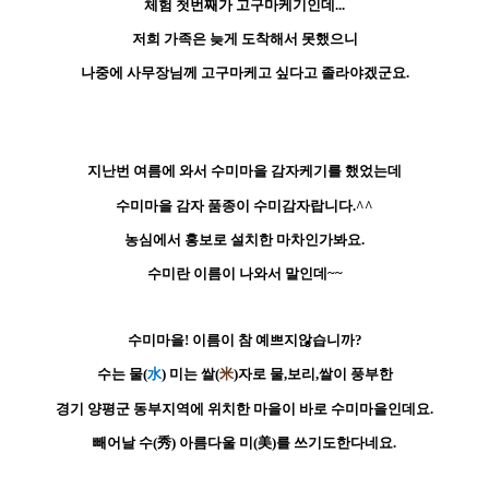
체험 첫번째가 고구마케기인데...
저희 가족은 늦게 도착해서 못했으니
나중에 사무장님께 고구마케고 싶다고 졸라야겠군요.
지난번 여름에 와서 수미마을 감자케기를 했었는데
수미마을 감자 품종이 수미감자랍니다.^^
농심에서 홍보로 설치한 마차인가봐요.
수미란 이름이 나와서 말인데~~
수미마을! 이름이 참 예쁘지않습니까?
수는 물(
水
) 미는 쌀(
米
)자로 물,보리,쌀이 풍부한
경기 양평군 동부지역에 위치한 마을이 바로 수미마을인데요.
빼어날 수(秀) 아름다울 미(美)를 쓰기도한다네요.