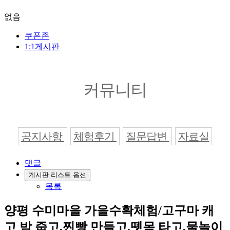
없음
쿠폰존
1:1게시판
커뮤니티
공지사항
체험후기
질문답변
자료실
댓글
게시판 리스트 옵션
목록
양평 수미마을 가을수확체험/고구마 캐
고 밤 줍고,찐빵 만들고,뗏목 타고,물놀이