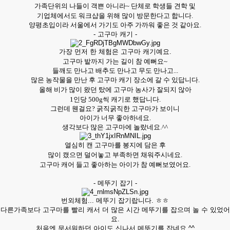
가족단위의 나들이 객쁜 아니라~ 단체로 학생들 견학 및
기업체에서도 워크샵을 위해 많이 방문한다고 합니다.
양평초입이라 서울에서 가기도 아주 가까워 좋은 것 같아요.
- 고구마 캐기 -
가장 먼저 한 체험은 고구마 캐기예요.
고구마 밭까지 가는 길이 참 예뻐요~
들깨도 만나고 배추도 만나고 무도 만나고...
많은 농작물을 만난 후 고구마 캐기 장소에 갈 수 있답니다.
올해 비가 많이 왔던 탔에
고구마 농사가 잘되지 않아
1인당 500g씩 캐기로 했답니다.
그런데 웬걸요? 굵직굵직한 고구마가 보이니
아이가 너무 좋아하네요.
생각보다 많은 고구마에 놀랐네요.^^
열심히 캔 고구마를 봉지에 담은 후
많이 캤으면 덜어놓고 부족하면 채워주시네요.
고구마 캐어 들고 좋아하는 아이가 참 예뻐보였어요.
- 메뚜기 잡기 -
번외체험... 메뚜기 잡기랍니다. ㅎㅎ
다른가족보다 고구마를 빨리 캐서 더 많은 시간 메뚜기를 잡으며 놀 수 있었어
요.
처음엔 무서워하던 아이도 신나서 메뚜기를 잡네요.^^