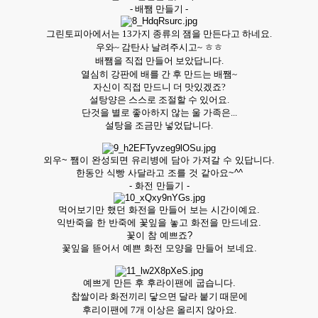
- 배쨈 만들기 -
그린토피아에서는 13가지 종류의 잼을 만든다고 하네요.
우와~ 감탄사 날려주시고~ ㅎㅎ
배쨈을 직접 만들어 보았답니다.
열심히 강판에 배를 간 후 만드는 배쨈~
자신이 직접 만드니 더 맛있겠죠?
설탕양은 스스로 조절할 수 있어요.
단것을 별로 좋아하지 않는 울 가족은...
설탕을 조금만 넣었답니다.
외우~ 쨈이 완성되면 유리병에 담아 가져갈 수 있답니다.
한동안 식빵 사달라고 조를 것 같아요~^^
- 화전 만들기 -
먹어보기만 했던 화전을 만들어 보는 시간이예요.
익반죽을 한 반죽에 꽃잎을 놓고 화전을 만드네요.
꽃이 참 예쁘죠?
꽃잎을 뜯어서 예쁜 화전 모양을 만들어 보네요.
예쁘게 만든 후 후라이팬에 굽습니다.
찹쌀이라
화전끼리 닿으면
달라 붙기 때문에
후리이팬에 7개 이상은 올리지 않아요.