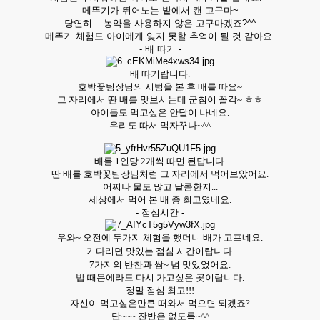
메뚜기가 뛰어노는 밭에서 캔 고구마~
당연히... 농약을 사용하지 않은 고구마겠죠?^^
메뚜기 체험도 아이에게 잊지 못할 추억이 될 것 같아요.
- 배 따기 -
배 따기랍니다.
호박꽃팀장님의 시범을 본 후 배를 따요~
그 자리에서 딴 배를 맛보시는데 군침이 꼴각~ ㅎㅎ
아이들도 먹고싶은 안달이 나네요.
우리도 따서 먹자꾸나~^^
배를 1인당 2개씩 따면 된답니다.
딴 배를 호박꽃팀장님처럼 그 자리에서 먹어보았어요.
어찌나 물도 많고 달콤한지...
세상에서 먹어 본 배 중 최고였네요.
- 점심시간 -
우와~ 오전에 두가지 체험을 했더니 배가 고프네요.
기다리던 맛있는 점심 시간이랍니다.
7가지의 반찬과 쌈~ 넘 맛있었어요.
밥 때문에라도 다시 가고싶은 곳이랍니다.
정말 점심 최고!!!
자신이 먹고싶은만큰 떠와서 먹으면 되겠죠?
단~~~ 잔반은 없도록~^^