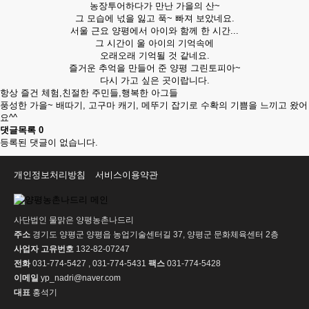
농장투어하다가 만난 가을의 산~
그 모습에 넋을 잃고 푹~ 빠져 보았네요.
서울 근요 양평에서 아이와 함께 한 시간...
그 시간이 울 아이의 기억속에
오래오래 기억될 것 같네요.
즐거운 추억을 만들어 준 양평 그린토피아~
다시 가고 싶은 곳이랍니다.
항상 즐건 체험,친절한 주민들,행복한 아그들
풍성한 가을~ 배따기, 고구마 캐기, 메뚜기 잡기로 수확의 기쁨을 느끼고 왔어
요^^
댓글목록
0
등록된 댓글이 없습니다.
개인정보처리방침
서비스이용약관
사단법인 물맑은 양평농촌나드리
주소
경기도 양평군 양평읍 농업기술센터길 37, 양평군 문화체육센터 2층
사업자 고유번호
132-82-07247
전화
031-774-5427 , 031-774-5431
팩스
031-774-5428
이메일
yp_nadri@naver.com
대표
홍석기