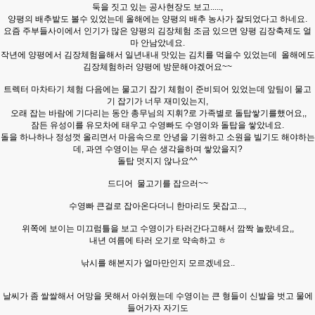
둑을 짓고 있는 공사현장도 보고.....,
양평의 배추밭도 볼수 있었는데 올해에는 양평의 배추 농사가 잘되었다고 하네요.
요즘 주부들사이에서 인기가 많은 양평의 김장체험 조금 있으면 양평
김장축제도 얼
마 안남았네요.
작년에 양평에서 김장체험을해서 일년내내 맛있는 김치를 먹을수 있었는데
올해에도
김장체험하러 양평에 방문해야겠어요~~
트렉터 마차타기 체험 다음에는 물고기 잡기 체험이 준비되어 있었는데 앞팀이 물고
기 잡기가 너무 재미있는지,
오래 잡는 바람에 기다리는 동안 총무님의 지휘?로 가족별로 돌탑쌓기를했어요,,
잠든 유성이를 유모차에 태우고 수영빠도 수영이와 돌탑을 쌓았네요.
돌을 하나하나 정성껏 올리면서 마음속으로 안녕을 기원하고 소원을 빌기도 해야하는
데, 과연 수영이는 무슨 생각을하며 쌓았을지?
돌탑 멋지지 않나요^^
드디어
물고기를 잡으러~~
수영빠 큰걸로 잡아온다더니 한마리도 못잡고...,
위쪽에 보이는 미끄럼틀을 보고 수영이가 타러간다고해서 깜짝 놀랐네요,,
내년 여름에 타러 오기로 약속하고 ㅎ
낚시를 해본지가 얼마만인지 모르겠네요..
날씨가 좀 쌀쌀해서 어망을 못해서 아쉬웠는데 수영이는 큰 형들이 신발을 벗고 물에
들어가자 자기도