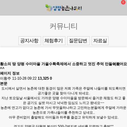
0
커뮤니티
공지사항
체험후기
질문답변
자료실
황소의 땅 양평 수미마을 가을수확축제에서 소중하고 멋진 추억 만들어왔어요
목록
^^
페이지 정보
이황주
11-10-28 09:22
13,325
0
본문
도시에서 살면서 농촌에 대한 동경이 많은 저희 가족은 주말에 나들이를 되도록이면
공기좋은 곳을 찾아 다니게 되네요.
지난 토요일날 서울에서도 가까운 양평 수미마을을 방문해서 즐거운 체험도 하고 좋
은 공기도 실컷 마시고 넉넉한 임심도 느끼고 왔네요~~
농촌에 연고가 없다고 농촌에 가서 무엇을하나하고 고민하는분들에게 주말에 가까운
농촌으로 가족나들이를 추천하고 싶네요..
아무 준비없이 출발해도 아이들과 하루를 즐겁고 유익하게 보낼수 있네요.
경기도 양평군 단월면 봉상리 500-2번지로 네비를 입력하고 출발^^