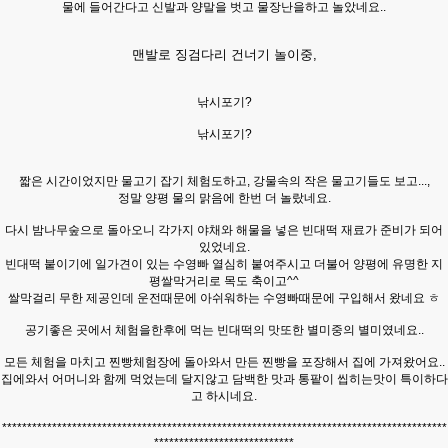
물에 들어간다고 신발과 양말을 벗고 물장난을하고 놀
았네요..
맨발로 징검다리 건너기 놀이중,
낚시포기?
낚시포기?
짧은 시간이었지만 물고기 잡기 체험도하고, 강물속의 작은 물고기들도 보고...,
정말 양평
물의 맑음에 한번 더 놀
랐네요.
다시 밤나무숲으로 돌아오니 각가지 야채와 해물을 넣은 빈대떡 재료가 준비가 되어
있었네요.
빈대떡 붙이기에 일가견이 있는 수영빠 열심히 붙여주시고 더불어 양평에 유명한 지
평쌀막거리로 목도 축이고^^
쌀막걸리 무한 제공인데 운전때문에 아쉬워하는 수영빠때문에 구입해서 왔네요 ㅎ
공기좋은 곳에서 체험을한후에 먹는 빈대떡의 맛또한 별미중의 별미였네요..
모든 체험을 마치고 찐빵체험장에 돌아와서 만든 찐빵을 포장해서 집에 가져왔어요..
집에와서 어머니와 함께 먹었는데 달지않고 담
백한 맛
과 통팥이 씹히는맛이
특이하다
고 하시네요.
*****************************************************************************************
****************************