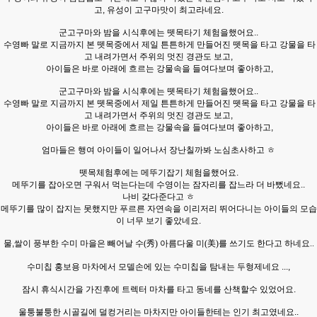
고, 유성이 고구마맛이 최고라네요.
군고구마와 밤을 시식후에는 뗏목타기 체험을했어요..
수영빠 말로 지금까지 본 뗏목중에서 제일 튼튼하게 만들어진 뗏목을 타고 강물을 타
고 내려가면서 주위의 멋진 경관도 보고,
아이들은 바로 아래에 흐르는 강물속을 들여다보며 좋아하고,
군고구마와 밤을 시식후에는 뗏목타기 체험을했어요..
수영빠 말로 지금까지 본 뗏목중에서 제일 튼튼하게 만들어진 뗏목을 타고 강물을 타
고 내려가면서 주위의 멋진 경관도 보고,
아이들은 바로 아래에 흐르는 강물속을 들여다보며 좋아하고,
엄마들은 행여 아이들이 일어나서 장난칠까봐 노심초사하고 ㅎ
뗏목체험후에는 메뚜기잡기 체험을했어요.
메뚜기를 잡아오면 구워서 먹는다는데 수영이는 잠자리를 잡느라 더 바뻤네요..
나비 갖다준다고 ㅎ
메뚜기를 많이 잡지는 못했지만 푸르른 자연속을 이리저리 뛰어다니는 아이들의 모습
이 너무 보기 좋았네요.
물,쌀이 풍부한 수미 마을은
빼어날 수(秀) 아름다울 미(美)를 쓰기도 한다고 하네요..
수미칩 홍보용 마차에서 모델손에 있는 수미칩을 탐내는 두형제네요 ...,
잠시 휴식시간을 가진후에 트렉터 마차를 타고 동네를 산책할수 있었어요.
울퉁불퉁한 시골길에 덜컹거리는 마차지만 아이들한테는 인기 최고였네요..