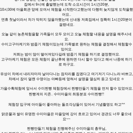
집에서 9시에 출발했는데 도착 소요시간이 1시간20분,
10시30에 마을회관 앞에 모여서 체험을 시작한다고했는데 다행히 늦지않게 도착을했
어요..
연휴 첫날이라서 차가 막히지 않을까했는데 신내동 저희집에서 정확히 1시간20분이
걸렸네요.
오늘 같이 농촌체험을할 가족들이 모두 모이고 오늘 체험할 내용을 설명을 해주시네
요.
수미고구마케기와 밤줍기 체험이있는데 가족별로 원하는 체험을 결정해서 체험할수
있어요.
저희는 밤이 많이 떨어져있다길래 밤줍기 체험을 하기로 결정했어요.
고구마케기 체험은 모든 체험이 끝난후에 원하면 다시 할수 있다고 해서 나중에 하기
로 하구요.
유성이 차에서 내리자마자 날아다니는 잠자리를 잡겠다고 여기저기 다니느라 바쁘고,
차에서 잠이 덜깬 수영이는 아빠등에 엎혀서 설명을 열심히 듣고 있네요 ㅎ
가을수확체험에 앞서서 수미찐빵 체험장에서 찐빵만들기 체험을 먼저 할수 있었어요.
찐빵계의 지존.. 수미마을의 최동분표 수미찐빵!!
체험장 입구에 아이들이 좋아하는 돌조각상들이 있어서 기념촬영도 하고^^
맑은물과 쌀이 유명한 수미마을은 마을앞에 강이 흐르고 있어서 경관도 너무 좋으네
요~~
찐빵만들기 체험을 진행해주신 수미마을의 총무님,