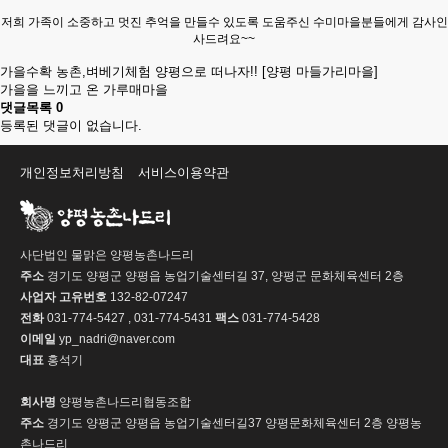
저희 가족이
소중하고 멋진
추억을 만들수 있도록 도움주신 수미마을분들에게 감사인
사
드려요~~
가을수확 농촌,벼베기체험 양평으로 떠나자!! [양평 마들가리마을]
가을을 느끼고 온 가루매마을
댓글목록
0
등록된 댓글이 없습니다.
개인정보처리방침
서비스이용약관
사단법인 물맑은 양평농촌나드리
주소
경기도 양평군 양평읍 농업기술센터길 37, 양평군 문화체육센터 2층
사업자 고유번호
132-82-07247
전화
031-774-5427 , 031-774-5431
팩스
031-774-5428
이메일
yp_nadri@naver.com
대표
홍석기
회사명
양평농촌나드리협동조합
주소
경기도 양평군 양평읍 농업기술센터길37 양평문화체육센터 2층 양평농
촌나드리