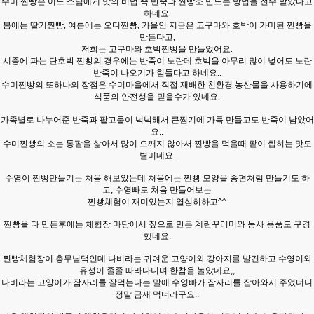
수미 찐빵은 어느 스님에게 맛의 비법 즉 반죽과 찐빵소 만드는 방법을 전수 받았다고
하네요.
봄에는 딸기찐빵, 여름에는 오디찐빵, 가을인 지금은 고구마와 호박이 가미된 찐빵을
만든다고,
저희는 고구마와 호박찐빵을 만들었어요.
시중에 파는 단호박 찐빵의 경우에는 반죽이 노란데 호박을 아무리 많이 넣어도 노란
반죽이 나오기가 힘들다고 하네요..
수미찐빵의 또하나의 장점은
수미마을에서 직접 재배한 친환경 농산물을 사용하기에
식품의 안전성을 믿을수가 있네요.
가족별로 나누어준 반죽과 팥고물이 넉넉해서 큰찜기에 가득 만들고도 반죽이 남았어
요..
수미찐빵의 소는 통팥을 삶아서 많이 으깨지 않아서 찐빵을 먹을때 팥이 씹히는 맛도
별미네요.
수영이 찐빵만들기는 처음 해보았는데 처음에는 찐빵 모양을 송편처럼 만들기도 하
고, 수영빠도 처음 만들어보는
찐빵체험이 재미있는지 열심히하고^^
찐빵을 다 만든후에는 체험장 마당에서 짚으로 만든 계란꾸러미와 농사 용품도 구경
했네요.
찐빵체험장이 총무님댁인데 나비라는 귀여운 고양이와 강아지를 발견하고 수영이와
유성이 졸졸 따라다니며 한참을 놀았네요,,
나비라는 고양이가 잠자리를 잘먹는다는 말에 수영빠가 잠자리를 잡아와서 주었더니
정말 금새 먹더라구요..