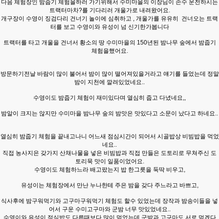
다음 체험장인 밤줍기 체험을하러 가기위해서 수미마을의 이장님이 손수 운전하시는
트랙터마차?를 기다리러 개울가로 내려왔어요.
개구장이 수영이 징검다리 건너기 놀이에 심취하고 , 개울가를 유유히 건너오는 트랙
터를 보고 수영이와 유성이 넘 신기한가봅니다
트랙터를 타고 개울을 건너서 황소의 땅 수미마을의 150년된 밤나무 숲에서 밤줍기
체험을했어요.
방문하기전날 바람이 많이 불어서 밤이 많이 떨어져있을거라고 얘기를 들었는데 정말
밤이 지천에 깔려있었네요..
수영이도 밤줍기 체험이 재미있다며 열심히 줍고 다녔네요,,
밤알이 크지는 않지만 수미마을 밤나무 숲의 밤맛은 맛있다고 소문이 났다고 하네요..
열심히 밤줍기 체험을 끝내고나니 어느새 점심시간이 되어서 시골밥상 비빔밥을 먹었
네요..
직접 농사지은 갖가지 산채나물을 넣은 비빔밥과 직접 만들은 도토리로 무쳐주신 도
토리묵 맛이 일품이었어요.
수영이도 체험하느라 배고팠는지 밥 한그릇을 둑딱 비우고,
유성이는 체험장에서 만난 누나한테 주은 밤을 갖다 주느라고 바쁘고,
식사후에 밤구워먹기와 고구마구워먹기 체험도 할수 있었는데 장작과 밤송이들을 넣
어서 구운 수미고구마와 군밤 너무 맛있었네요..
수영이와 유성이 점심밥도 다른때보다 많이 먹었는데 군밤과 고구마도 서로 먹겠다