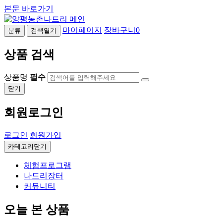
본문 바로가기
마이페이지
장바구니
0
분류
검색열기
상품 검색
상품명
필수
닫기
회원로그인
로그인
회원가입
카테고리닫기
체험프로그램
나드리장터
커뮤니티
오늘 본 상품