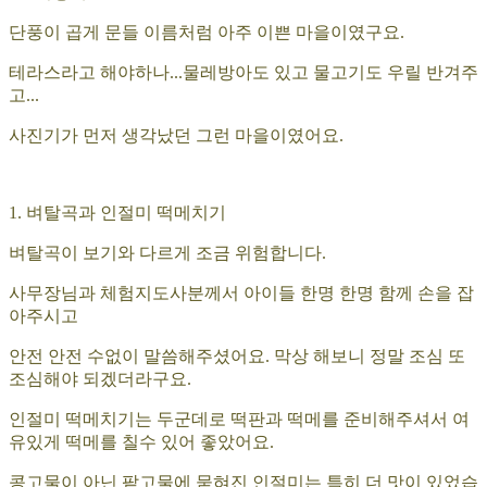
단풍이 곱게 문들 이름처럼 아주 이쁜 마을이였구요.
테라스라고 해야하나...물레방아도 있고 물고기도 우릴 반겨주
고...
사진기가 먼저 생각났던 그런 마을이였어요.
1. 벼탈곡과 인절미 떡메치기
벼탈곡이 보기와 다르게 조금 위험합니다.
사무장님과 체험지도사분께서 아이들 한명 한명 함께 손을 잡
아주시고
안전 안전 수없이 말씀해주셨어요. 막상 해보니 정말 조심 또
조심해야 되겠더라구요.
인절미 떡메치기는 두군데로 떡판과 떡메를 준비해주셔서 여
유있게 떡메를 칠수 있어 좋았어요.
콩고물이 아닌 팥고물에 묻혀진 인절미는 특히 더 맛이 있었습