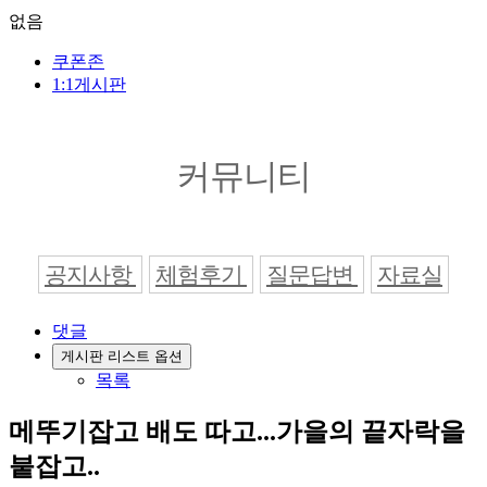
없음
쿠폰존
1:1게시판
커뮤니티
공지사항
체험후기
질문답변
자료실
댓글
게시판 리스트 옵션
목록
메뚜기잡고 배도 따고...가을의 끝자락을
붙잡고..