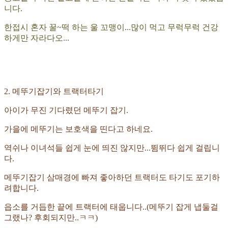
니다.
한접시 혼자 꿀~떡 하는 울 꼬맹이...많이 먹고 무럭무럭 건강
하게만 자라다오...
2. 메뚜기
잡기와 트랙터타기
아이가 무진 기다렸던 메뚜기 잡기.
가을에 메뚜기는 보호색을 띤다고 하네요.
역쉬나 이녀석들 쉽게 눈에 띄진 않지만...뜀뛰다 쉽게 걸립니
다.
메뚜기잡기 삼매경에 빠져 좋아하던 트랙터도 타기도 포기하
려합니다.
읍소를 거듭한 끝에 트랙터에 태웁니다..(메뚜기 잡게 냅둘걸
그랬나? 후회되지만..ㅋㅋ)