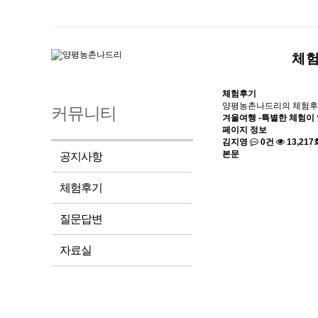
체
체험후기
양평농촌나드리의 체험후
커뮤니티
겨울여행 -특별한 체험이
페이지 정보
김지영
0건
13,217
본문
공지사항
체험후기
질문답변
자료실