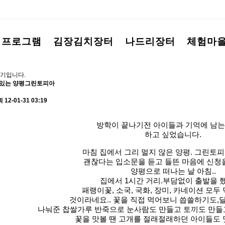
험프로그램
김장김치장터
나드리장터
체험마
기입니다.
 있는 양평그린토피아
회
12-01-31 03:19
방학이 끝나기전 아이들과 기억에 남는
하고 싶었습니다.
마침 집에서 그리 멀지 않은 양평.
그린토피
괜찮다는 입소문을 듣고 들뜬 마음에 신청
양평으로 떠나는 날 아침..
집에서 1시간 거리.부담없이 출발을 했
패랭이꽃, 소국, 국화, 장미, 카네이션 모두
것이라네요..
꽃을 직접 먹어보니 씁쓸하기도,
나눠준 찹쌀가루 반죽으로 눈사람도 만들고 토끼도 만들고
꽃을 맛볼 땐 고개를 절래절래하던 아이들도 