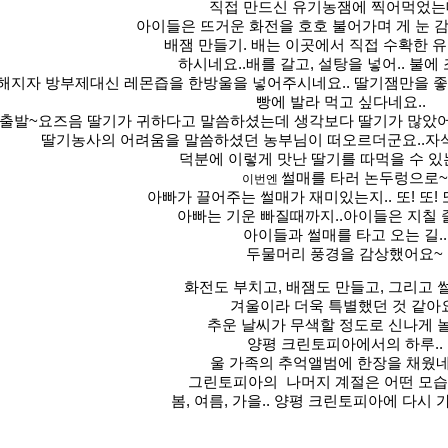
직접 만드신 유기농잼에 찍어먹었는
아이들은 뜨거운 화전을 호호 불어가며 게 눈 
배잼 만들기. 배는 이곳에서 직접 수확한 
하시네요..
배를 갈고, 설탕을 넣어.. 불에 
해지자 방부제대신 레몬즙을 한방울을 넣어주시네요..
딸기잼만을 
빵에 발라 먹고 싶다네요..
출발~
요즈음 딸기가 귀하다고 말씀하셨는데 생각보다 딸기가 많았어
딸기농사의 어려움을 말씀하셨던 농부님이 떠오르더군요..
자식
덕분에 이렇게 맛난 딸기를 따먹을 수 있는
썰매를 타러 논두렁으로~
이번엔
아빠가 끌어주는 썰매가 재미있는지.. 또! 또! 또
아빠는 기운 빠질때까지..
아이들은 지칠 줄
아이들과 썰매를 타고 오는 길..
두물머리 풍경을 감상했어요~
화전도 부치고, 배잼도 만들고,
그리고 썰
겨울이라 더욱 특별했던 것 같아요
추운 날씨가 무색할 정도로 신나게 
양평 크린토피아에서의 하루..
울 가족의 추억앨범에 한장을 채웠네
그린토피아의 나머지 계절은
어떤 모
봄, 여름, 가을.. 양평 크린토피아에 다시 가