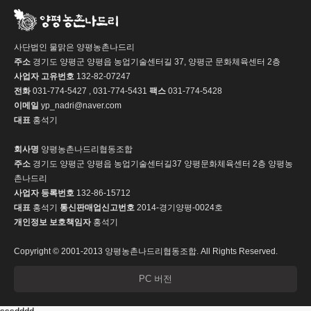
사단법인 물맑은 양평농촌나드리
주소
경기도 양평군 양평읍 농업기술센터길 37, 양평군 문화체육센터 2층
사업자 고유번호
132-82-07247
전화
031-774-5427 , 031-774-5431
팩스
031-774-5428
이메일
yp_nadri@naver.com
대표
홍석기
회사명
양평농촌나드리협동조합
주소
경기도 양평군 양평읍 농업기술센터길37 양평문화체육센터 2층 양평농
촌나드리
사업자 등록번호
132-86-15712
대표
홍석기
통신판매업신고번호
2014-경기양평-0024호
개인정보 보호책임자
홍석기
Copyright © 2001-2013 양평농촌나드리협동조합. All Rights Reserved.
PC 버전