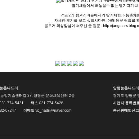
딸기체험에서 빼놓을수 없는 딸기따기 
석산2리 쌍겨리마을에서의 딸기체험과 농촌체
자세한 후기를 보고 싶으시다면, 아래 원문 링크를 
블로거 휘성맘님이 써주신 글 원문 :
http://jangmars.blo
평농촌나드리
양평농촌나드리
농업기술센터길 37, 양평군 문화체육센터 2층
경기도 양평군 
 031-774-5431
팩스
031-774-5428
사업자 등록번
82-07247
이메일
yp_nadri@naver.com
통신판매업신고