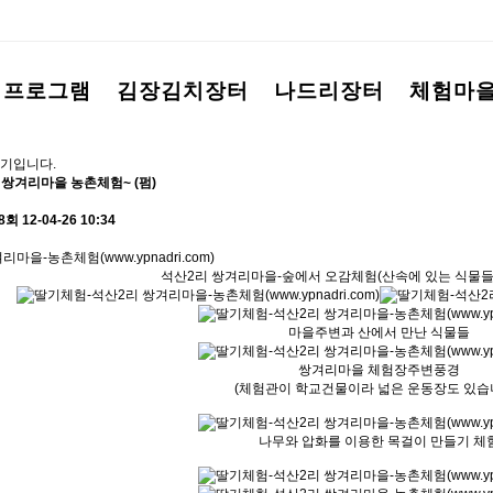
험프로그램
김장김치장터
나드리장터
체험마
기입니다.
쌍겨리마을 농촌체험~ (펌)
88회
12-04-26 10:34
석산2리 쌍겨리마을-숲에서 오감체험(산속에 있는 식물들
마을주변과 산에서 만난 식물들
쌍겨리마을 체험장주변풍경
(체험관이 학교건물이라 넓은 운동장도 있습니
나무와 압화를 이용한 목걸이 만들기 체