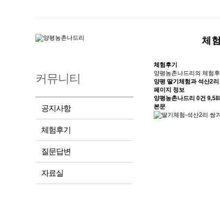
체
체험후기
양평농촌나드리의 체험후
커뮤니티
양평 딸기체험과 석산2리 
페이지 정보
양평농촌나드리
0건
9,5
본문
공지사항
체험후기
질문답변
자료실