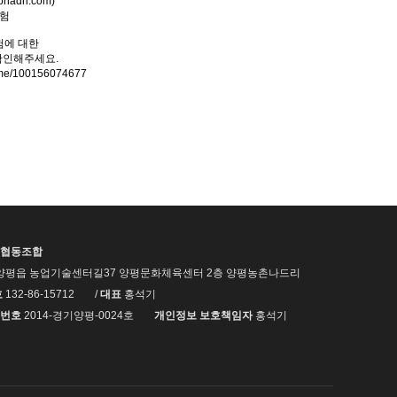
체험
험에 대한
확인해주세요.
g.me/100156074677
협동조합
양평읍 농업기술센터길37 양평문화체육센터 2층 양평농촌나드리
호
132-86-15712
/
대표
홍석기
번호
2014-경기양평-0024호
개인정보 보호책임자
홍석기