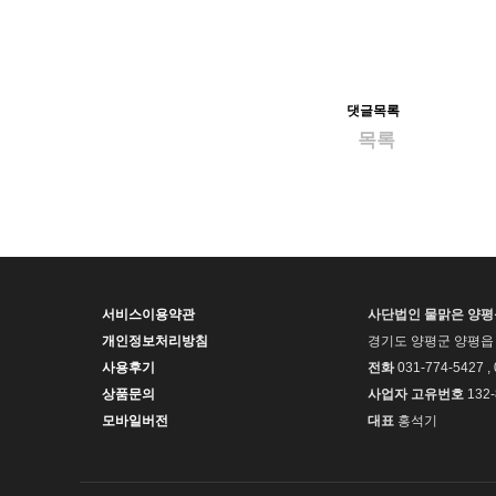
댓글목록
목록
서비스이용약관
사단법인 물맑은 양
개인정보처리방침
경기도 양평군 양평읍 
사용후기
전화
031-774-5427 ,
상품문의
사업자 고유번호
132-
모바일버전
대표
홍석기