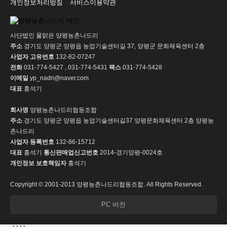
개인정보처리방침
서비스이용약관
사단법인 물맑은 양평농촌나드리
주소
경기도 양평군 양평읍 농업기술센터길 37, 양평군 문화체육센터 2층
사업자 고유번호
132-82-07247
전화
031-774-5427 , 031-774-5431
팩스
031-774-5428
이메일
yp_nadri@naver.com
대표
홍석기
회사명
양평농촌나드리협동조합
주소
경기도 양평군 양평읍 농업기술센터길37 양평문화체육센터 2층 양평농
촌나드리
사업자 등록번호
132-86-15712
대표
홍석기
통신판매업신고번호
2014-경기양평-0024호
개인정보 보호책임자
홍석기
Copyright © 2001-2013 양평농촌나드리협동조합. All Rights Reserved.
PC 버전