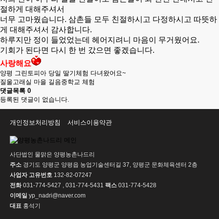
절하게 대해주셔서
너무 고마웠습니다. 삼촌들 모두 친절하시고 다정하시고 따뜻하
게 대해주셔서 감사합니다.
하루지만 정이 들었었는데 헤어지려니 마음이 무거웠어요.
기회가 된다면 다시 한 번 갔으면 좋겠습니다.
사랑해요
양평 그린토피아 당일 딸기체험 다녀왔어요~
질울고래실 마을 길음중학교 체험
댓글목록
0
등록된 댓글이 없습니다.
개인정보처리방침
서비스이용약관
사단법인 물맑은 양평농촌나드리
주소
경기도 양평군 양평읍 농업기술센터길 37, 양평군 문화체육센터 2층
사업자 고유번호
132-82-07247
전화
031-774-5427 , 031-774-5431
팩스
031-774-5428
이메일
yp_nadri@naver.com
대표
홍석기