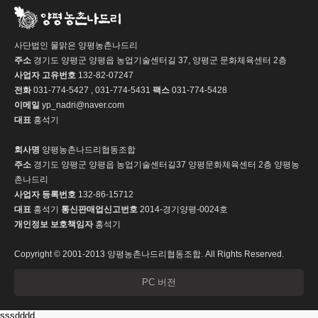
사단법인 물맑은 양평농촌나드리
주소
경기도 양평군 양평읍 농업기술센터길 37, 양평군 문화체육센터 2층
사업자 고유번호
132-82-07247
전화
031-774-5427 , 031-774-5431
팩스
031-774-5428
이메일
yp_nadri@naver.com
대표
홍석기
회사명
양평농촌나드리협동조합
주소
경기도 양평군 양평읍 농업기술센터길37 양평문화체육센터 2층 양평농
촌나드리
사업자 등록번호
132-86-15712
대표
홍석기
통신판매업신고번호
2014-경기양평-0024호
개인정보 보호책임자
홍석기
Copyright © 2001-2013 양평농촌나드리협동조합. All Rights Reserved.
PC 버전
sssdddd