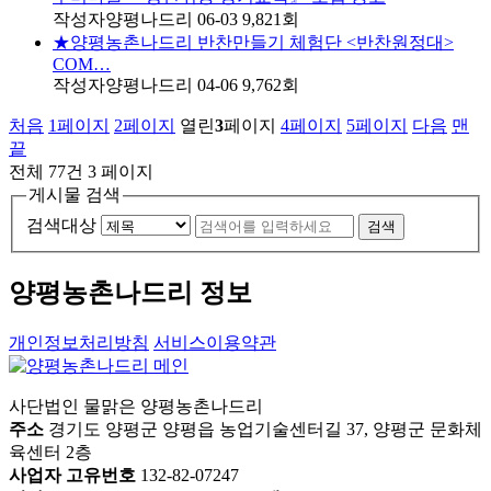
작성자
양평나드리
06-03
9,821
회
★양평농촌나드리 반찬만들기 체험단 <반찬원정대>
COM…
작성자
양평나드리
04-06
9,762
회
처음
1
페이지
2
페이지
열린
3
페이지
4
페이지
5
페이지
다음
맨
끝
전체 77건
3 페이지
게시물 검색
검색대상
검색
양평농촌나드리 정보
개인정보처리방침
서비스이용약관
사단법인 물맑은 양평농촌나드리
주소
경기도 양평군 양평읍 농업기술센터길 37, 양평군 문화체
육센터 2층
사업자 고유번호
132-82-07247