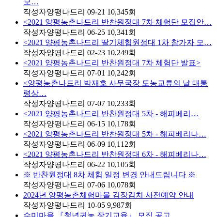
모…
작성자
양평나드리
09-21
10,345
회
<2021 양평농촌나드리 반찬원정대 7차 체험단 모집안…
작성자
양평나드리
06-25
10,341
회
<2021 양평농촌나드리 딸기체험원정대 1차 참가자 모…
작성자
양평나드리
02-23
10,249
회
<2021 양평농촌나드리 반찬원정대 7차 체험단 발표>
작성자
양평나드리
07-01
10,242
회
<양평농촌나드리 박재호 사무국장 도농교류의 날 대통
령상…
작성자
양평나드리
07-07
10,233
회
<2021 양평농촌나드리 반찬원정대 5차 - 해피베리…
작성자
양평나드리
06-15
10,178
회
<2021 양평농촌나드리 반찬원정대 5차 - 해피베리나…
작성자
양평나드리
06-09
10,112
회
<2021 양평농촌나드리 반찬원정대 6차 - 해피베리나…
작성자
양평나드리
06-22
10,105
회
※ 반찬원정대 8차 체험 일정 변경 안내드립니다 ※
작성자
양평나드리
07-06
10,078
회
2024년 양평농촌체험마을 김장김치 사전예약 안내
작성자
양평나드리
10-05
9,987
회
수미마을 『청년귀농 장기교육』 모집 공고