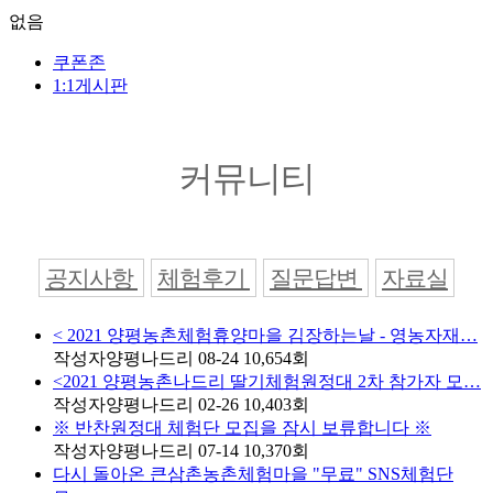
없음
쿠폰존
1:1게시판
커뮤니티
공지사항
체험후기
질문답변
자료실
< 2021 양평농촌체험휴양마을 김장하는날 - 영농자재…
작성자
양평나드리
08-24
10,654
회
<2021 양평농촌나드리 딸기체험원정대 2차 참가자 모…
작성자
양평나드리
02-26
10,403
회
※ 반찬원정대 체험단 모집을 잠시 보류합니다 ※
작성자
양평나드리
07-14
10,370
회
다시 돌아온 큰삼촌농촌체험마을 "무료" SNS체험단