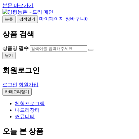
본문 바로가기
마이페이지
장바구니
0
분류
검색열기
상품 검색
상품명
필수
닫기
회원로그인
로그인
회원가입
카테고리닫기
체험프로그램
나드리장터
커뮤니티
오늘 본 상품