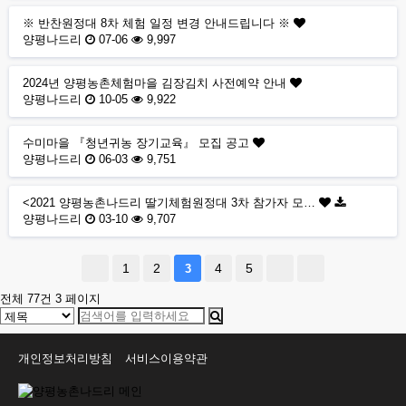
※ 반찬원정대 8차 체험 일정 변경 안내드립니다 ※
양평나드리
07-06
9,997
2024년 양평농촌체험마을 김장김치 사전예약 안내
양평나드리
10-05
9,922
수미마을 『청년귀농 장기교육』 모집 공고
양평나드리
06-03
9,751
<2021 양평농촌나드리 딸기체험원정대 3차 참가자 모…
양평나드리
03-10
9,707
1
2
4
5
3
전체 77건
3 페이지
개인정보처리방침
서비스이용약관