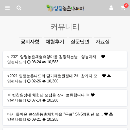
0
커뮤니티
공지사항
체험후기
질문답변
자료실
< 2021 양평농촌체험휴양마을 김장하는날 - 영농자재…
양평나드리
08-24
10,583
<2021 양평농촌나드리 딸기체험원정대 2차 참가자 모…
양평나드리
02-26
10,366
※ 반찬원정대 체험단 모집을 잠시 보류합니다 ※
양평나드리
07-14
10,288
다시 돌아온 큰삼촌농촌체험마을 "무료" SNS체험단 모…
양평나드리
09-21
10,285