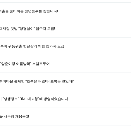
촌을 준비하는 청년농부를 찾습니다!
재형 텃밭 "양평살이" 입주자 모집!
이비부머 귀농귀촌 한달살기 체험 참가자 모집
 "양춘이랑 여름방학" 스탬프투어
미마을 숲체험 "초록은 재밌다! 초록은 맛있다!"
 "생생정보" "6시 내고향"에 방영되었습니다
마을 사무장 채용공고