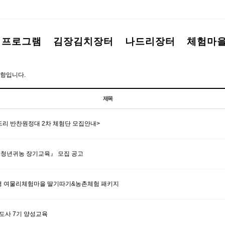
험프로그램
김장김치장터
나드리장터
체험마
항입니다.
제목
드리 반찬원정대 2차 체험단 모집안내>
 『청년귀농 장기교육』 모집 공고
 양평 여물리체험마을 딸기따기&농촌체험 패키지
도사 7기 양성교육