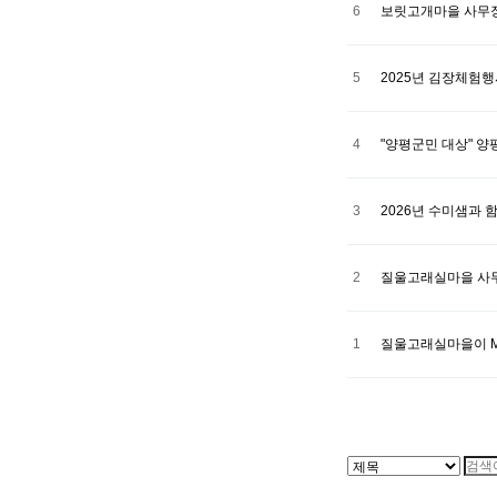
6
보릿고개마을 사무
5
2025년 김장체험행
4
"양평군민 대상" 
3
2026년 수미샘과 
2
질울고래실마을 사
1
질울고래실마을이 M
처음