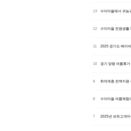
13
수미마을에서 귀농귀
12
수미마을 전원생활 체
11
2025 경기도 베
10
경기 양평 여름휴가
9
취약계층 전액지원 수
8
수미마을 여름체험이
7
2025년 보릿고개