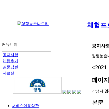
체험프
커뮤니티
공지사
공지사항
양평농촌
체험후기
<20
질문답변
자료실
페이지
작성자
양
본문
서비스이용약관