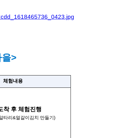
마을>
체험내용
도착 후 체험진행
, 알타리&얼갈이김치 만들기)