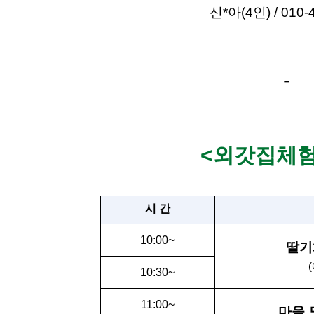
신*아(4인) / 010-4
-
<외갓집체
시 간
10:00~
딸기
10:30~
11:00~
마을 