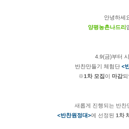
안녕하세
양평농촌나드리
4.9(금)부터 
반찬만들기 체험단 
<
※
1차 모집
이 
마감
되
새롭게 진행되는
반찬
<반찬원정대>
에 선정된 
1차 