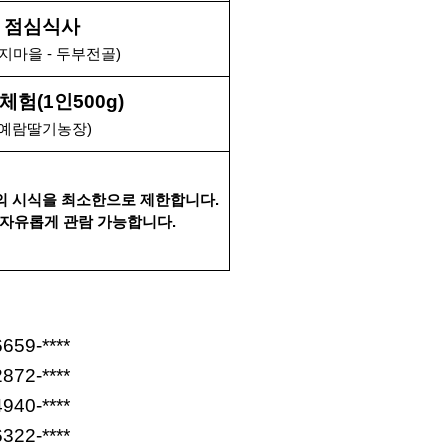
점심식사
지마을 - 두부전골)
체험(1인500g)
(예람딸기농장)
의 시식을 최소한으로 제한합니다.
사이 자유롭게 관람 가능합니다.
659-****
872-****
940-****
322-****