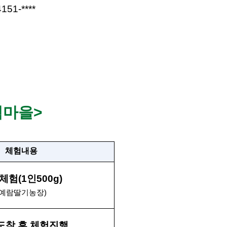
151-****
험마을>
체험내용
체험(1인500g)
(예람딸기농장)
도착 후 체험진행