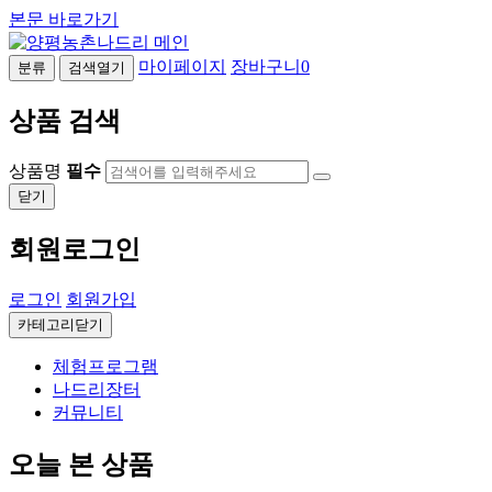
본문 바로가기
마이페이지
장바구니
0
분류
검색열기
상품 검색
상품명
필수
닫기
회원로그인
로그인
회원가입
카테고리닫기
체험프로그램
나드리장터
커뮤니티
오늘 본 상품