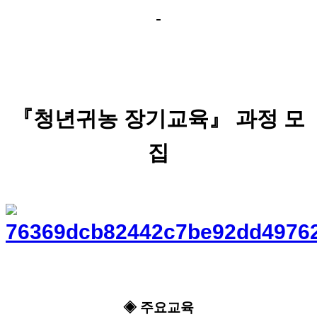
-
『청년귀농 장기교육』 과정 모
집
◈ 주요교육