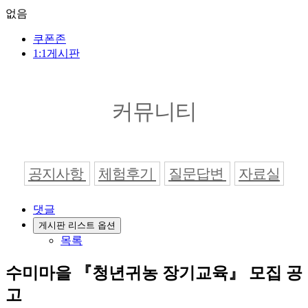
없음
쿠폰존
1:1게시판
커뮤니티
공지사항
체험후기
질문답변
자료실
댓글
게시판 리스트 옵션
목록
수미마을 『청년귀농 장기교육』 모집 공
고