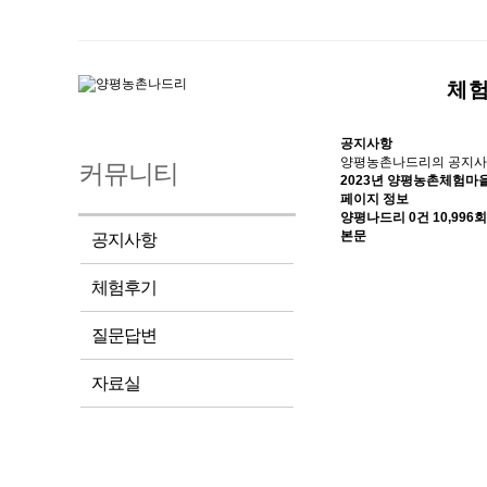
체
공지사항
양평농촌나드리의 공지사
커뮤니티
2023년 양평농촌체험마
페이지 정보
양평나드리
0건
10,996회
본문
공지사항
체험후기
질문답변
자료실