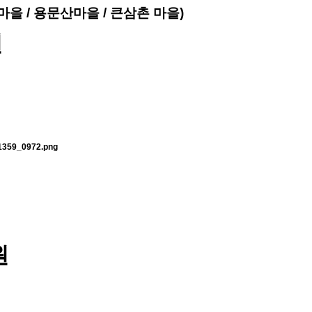
마을 / 용문산마을 / 큰삼촌 마을)
원
치
원