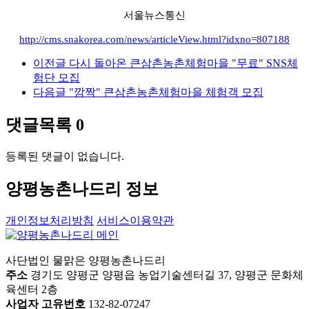
서울뉴스통신
http://cms.snakorea.com/news/articleView.html?idxno=807188
이전글
다시 돌아온 큰삼촌농촌체험마을 "무료" SNS체
험단 모집
다음글
"깜짝" 큰삼촌농촌체험마을 체험객 모집
댓글목록
0
등록된 댓글이 없습니다.
양평농촌나드리 정보
개인정보처리방침
서비스이용약관
사단법인 물맑은 양평농촌나드리
주소
경기도 양평군 양평읍 농업기술센터길 37, 양평군 문화체
육센터 2층
사업자 고유번호
132-82-07247