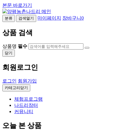
본문 바로가기
마이페이지
장바구니
0
분류
검색열기
상품 검색
상품명
필수
닫기
회원로그인
로그인
회원가입
카테고리닫기
체험프로그램
나드리장터
커뮤니티
오늘 본 상품