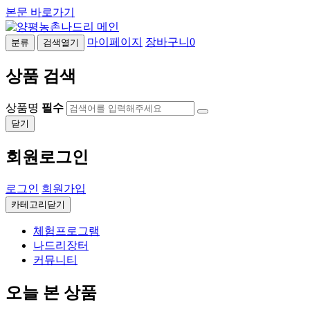
본문 바로가기
마이페이지
장바구니
0
분류
검색열기
상품 검색
상품명
필수
닫기
회원로그인
로그인
회원가입
카테고리닫기
체험프로그램
나드리장터
커뮤니티
오늘 본 상품